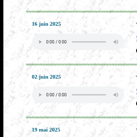
≈≈≈≈≈≈≈≈≈≈≈≈≈≈≈≈≈≈≈≈≈≈≈≈≈≈≈≈≈≈≈≈≈≈≈≈≈≈≈≈
16 juin 2025
≈≈≈≈≈≈≈≈≈≈≈≈≈≈≈≈≈≈≈≈≈≈≈≈≈≈≈≈≈≈≈≈≈≈≈≈≈≈≈≈
02 juin 2025
≈≈≈≈≈≈≈≈≈≈≈≈≈≈≈≈≈≈≈≈≈≈≈≈≈≈≈≈≈≈≈≈≈≈≈≈≈≈≈≈
19 mai 2025