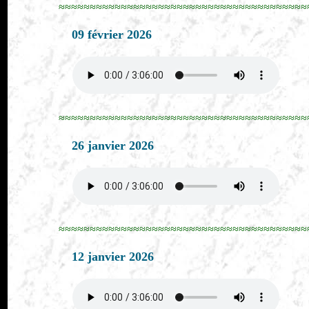
≈≈≈≈≈≈≈≈≈≈≈≈≈≈≈≈≈≈≈≈≈≈≈≈≈≈≈≈≈≈≈≈≈≈≈≈≈≈≈≈
09 février 2026
≈≈≈≈≈≈≈≈≈≈≈≈≈≈≈≈≈≈≈≈≈≈≈≈≈≈≈≈≈≈≈≈≈≈≈≈≈≈≈≈
26 janvier 2026
≈≈≈≈≈≈≈≈≈≈≈≈≈≈≈≈≈≈≈≈≈≈≈≈≈≈≈≈≈≈≈≈≈≈≈≈≈≈≈≈
12 janvier 2026