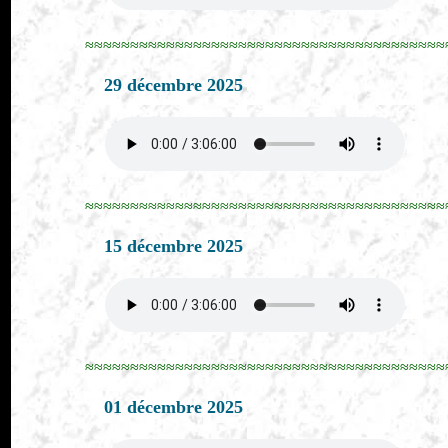
≈≈≈≈≈≈≈≈≈≈≈≈≈≈≈≈≈≈≈≈≈≈≈≈≈≈≈≈≈≈≈≈≈≈≈≈≈≈≈≈
29 décembre 2025
≈≈≈≈≈≈≈≈≈≈≈≈≈≈≈≈≈≈≈≈≈≈≈≈≈≈≈≈≈≈≈≈≈≈≈≈≈≈≈≈
15 décembre 2025
≈≈≈≈≈≈≈≈≈≈≈≈≈≈≈≈≈≈≈≈≈≈≈≈≈≈≈≈≈≈≈≈≈≈≈≈≈≈≈≈
01 décembre 2025