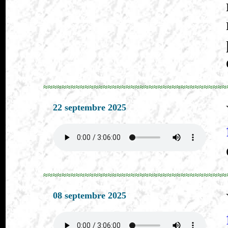
≈≈≈≈≈≈≈≈≈≈≈≈≈≈≈≈≈≈≈≈≈≈≈≈≈≈≈≈≈≈≈≈≈≈≈≈≈≈≈≈
22 septembre 2025
≈≈≈≈≈≈≈≈≈≈≈≈≈≈≈≈≈≈≈≈≈≈≈≈≈≈≈≈≈≈≈≈≈≈≈≈≈≈≈≈
08 septembre 2025