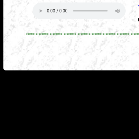
≈≈≈≈≈≈≈≈≈≈≈≈≈≈≈≈≈≈≈≈≈≈≈≈≈≈≈≈≈≈≈≈≈≈≈≈≈≈≈≈