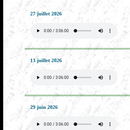
27 juillet 2026
≈≈≈≈≈≈≈≈≈≈≈≈≈≈≈≈≈≈≈≈≈≈≈≈≈≈≈≈≈≈≈≈≈≈≈≈≈≈≈≈
13 juillet 2026
≈≈≈≈≈≈≈≈≈≈≈≈≈≈≈≈≈≈≈≈≈≈≈≈≈≈≈≈≈≈≈≈≈≈≈≈≈≈≈≈
29 juin 2026