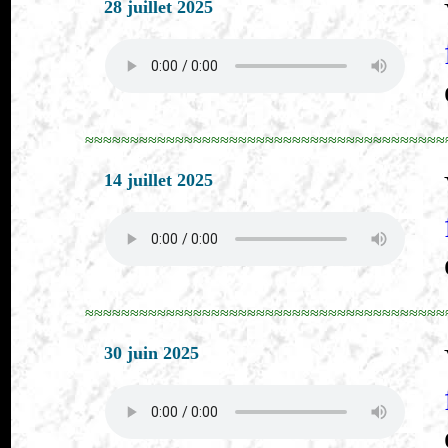
28 juillet 2025
≈≈≈≈≈≈≈≈≈≈≈≈≈≈≈≈≈≈≈≈≈≈≈≈≈≈≈≈≈≈≈≈≈≈≈≈≈≈≈≈
14 juillet 2025
≈≈≈≈≈≈≈≈≈≈≈≈≈≈≈≈≈≈≈≈≈≈≈≈≈≈≈≈≈≈≈≈≈≈≈≈≈≈≈≈
30 juin 2025