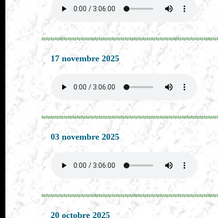
≈≈≈≈≈≈≈≈≈≈≈≈≈≈≈≈≈≈≈≈≈≈≈≈≈≈≈≈≈≈≈≈≈≈≈≈≈≈≈≈
17 novembre 2025
≈≈≈≈≈≈≈≈≈≈≈≈≈≈≈≈≈≈≈≈≈≈≈≈≈≈≈≈≈≈≈≈≈≈≈≈≈≈≈≈
03 novembre 2025
≈≈≈≈≈≈≈≈≈≈≈≈≈≈≈≈≈≈≈≈≈≈≈≈≈≈≈≈≈≈≈≈≈≈≈≈≈≈≈≈
20 octobre 2025