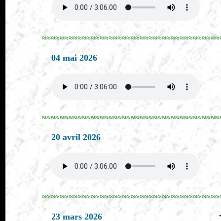
≈≈≈≈≈≈≈≈≈≈≈≈≈≈≈≈≈≈≈≈≈≈≈≈≈≈≈≈≈≈≈≈≈≈≈≈≈≈≈≈
04 mai 2026
≈≈≈≈≈≈≈≈≈≈≈≈≈≈≈≈≈≈≈≈≈≈≈≈≈≈≈≈≈≈≈≈≈≈≈≈≈≈≈≈
20 avril 2026
≈≈≈≈≈≈≈≈≈≈≈≈≈≈≈≈≈≈≈≈≈≈≈≈≈≈≈≈≈≈≈≈≈≈≈≈≈≈≈≈
23 mars 2026