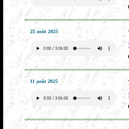
≈≈≈≈≈≈≈≈≈≈≈≈≈≈≈≈≈≈≈≈≈≈≈≈≈≈≈≈≈≈≈≈≈≈≈≈≈≈≈≈
25 août 2025
≈≈≈≈≈≈≈≈≈≈≈≈≈≈≈≈≈≈≈≈≈≈≈≈≈≈≈≈≈≈≈≈≈≈≈≈≈≈≈≈
11 août 2025
≈≈≈≈≈≈≈≈≈≈≈≈≈≈≈≈≈≈≈≈≈≈≈≈≈≈≈≈≈≈≈≈≈≈≈≈≈≈≈≈