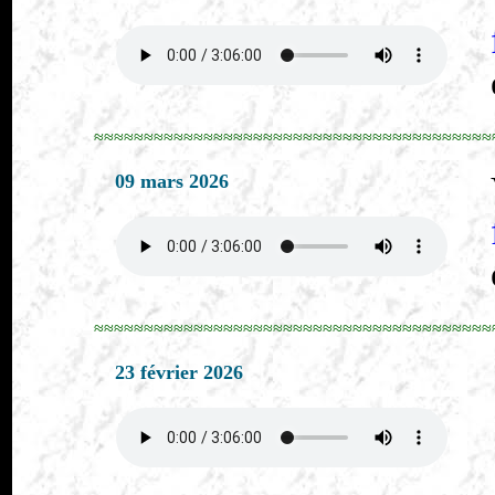
≈≈≈≈≈≈≈≈≈≈≈≈≈≈≈≈≈≈≈≈≈≈≈≈≈≈≈≈≈≈≈≈≈≈≈≈≈≈≈≈
09 mars 2026
≈≈≈≈≈≈≈≈≈≈≈≈≈≈≈≈≈≈≈≈≈≈≈≈≈≈≈≈≈≈≈≈≈≈≈≈≈≈≈≈
23 février 2026