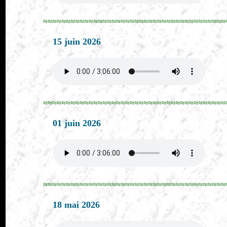
≈≈≈≈≈≈≈≈≈≈≈≈≈≈≈≈≈≈≈≈≈≈≈≈≈≈≈≈≈≈≈≈≈≈≈≈≈≈≈≈
15 juin 2026
≈≈≈≈≈≈≈≈≈≈≈≈≈≈≈≈≈≈≈≈≈≈≈≈≈≈≈≈≈≈≈≈≈≈≈≈≈≈≈≈
01 juin 2026
≈≈≈≈≈≈≈≈≈≈≈≈≈≈≈≈≈≈≈≈≈≈≈≈≈≈≈≈≈≈≈≈≈≈≈≈≈≈≈≈
18 mai 2026