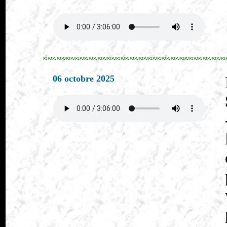
≈≈≈≈≈≈≈≈≈≈≈≈≈≈≈≈≈≈≈≈≈≈≈≈≈≈≈≈≈≈≈≈≈≈≈≈≈≈≈≈
06 octobre 2025