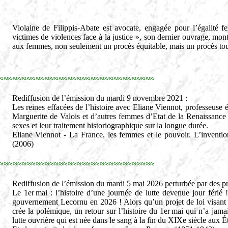
Violaine de Filippis-Abate est avocate, engagée pour l’égalité
victimes de violences face à la justice », son dernier ouvrage, mont
aux femmes, non seulement un procès équitable, mais un procès tou
≈≈≈≈≈≈≈≈≈≈≈≈≈≈≈≈≈≈≈≈≈≈≈≈≈≈≈≈≈≈≈≈≈≈
Rediffusion de l’émission du mardi 9 novembre 2021 :
Les reines effacées de l’histoire avec Eliane Viennot, professeuse é
Marguerite de Valois et d’autres femmes d’Etat de la Renaissance e
sexes et leur traitement historiographique sur la longue durée.
Eliane Viennot - La France, les femmes et le pouvoir. L’invention
(2006)
≈≈≈≈≈≈≈≈≈≈≈≈≈≈≈≈≈≈≈≈≈≈≈≈≈≈≈≈≈≈≈≈≈≈
Rediffusion de l’émission du mardi 5 mai 2026 perturbée par des p
Le 1er mai : l’histoire d’une journée de lutte devenue jour férié
gouvernement Lecornu en 2026 ! Alors qu’un projet de loi visant à o
crée la polémique, un retour sur l’histoire du 1er mai qui n’a jama
lutte ouvrière qui est née dans le sang à la fin du XIXe siècle aux 