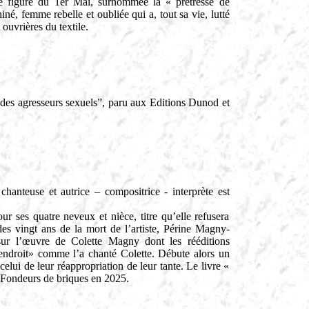
e figure du 1er Mai, surnommée la « prêtresse de
é, femme rebelle et oubliée qui a, tout sa vie, lutté
ouvrières du textile.
des agresseurs sexuels”, paru aux Editions Dunod et
anteuse et autrice – compositrice - interprète est
 ses quatre neveux et nièce, titre qu’elle refusera
des vingt ans de la mort de l’artiste, Périne Magny-
 sur l’œuvre de Colette Magny dont les rééditions
 l’endroit» comme l’a chanté Colette. Débute alors un
celui de leur réappropriation de leur tante. Le livre «
s Fondeurs de briques en 2025.