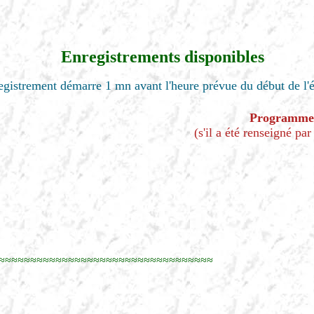
Enregistrements disponibles
egistrement démarre 1 mn avant l'heure prévue du début de l'
Programme
(s'il a été renseigné par
≈≈≈≈≈≈≈≈≈≈≈≈≈≈≈≈≈≈≈≈≈≈≈≈≈≈≈≈≈≈≈≈≈≈