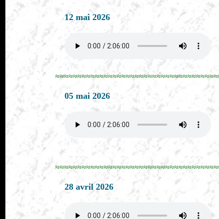
12 mai 2026
≈≈≈≈≈≈≈≈≈≈≈≈≈≈≈≈≈≈≈≈≈≈≈≈≈≈≈≈≈≈≈≈≈≈≈≈≈
05 mai 2026
≈≈≈≈≈≈≈≈≈≈≈≈≈≈≈≈≈≈≈≈≈≈≈≈≈≈≈≈≈≈≈≈≈≈≈≈≈
28 avril 2026