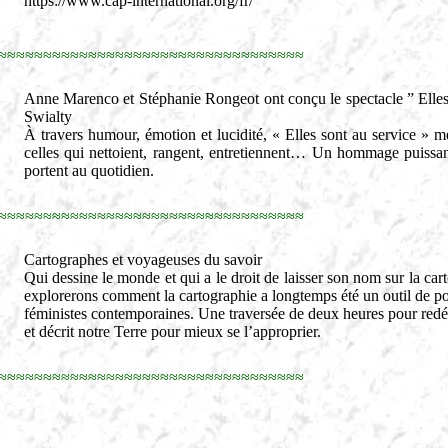
https://www.cap-international.org/fr/
≈≈≈≈≈≈≈≈≈≈≈≈≈≈≈≈≈≈≈≈≈≈≈≈≈≈≈≈≈≈≈≈≈≈
Anne Marenco et Stéphanie Rongeot ont conçu le spectacle ” Elles s
Swialty
À travers humour, émotion et lucidité, « Elles sont au service » m
celles qui nettoient, rangent, entretiennent… Un hommage puissant 
portent au quotidien.
≈≈≈≈≈≈≈≈≈≈≈≈≈≈≈≈≈≈≈≈≈≈≈≈≈≈≈≈≈≈≈≈≈≈
Cartographes et voyageuses du savoir
Qui dessine le monde et qui a le droit de laisser son nom sur la cart
explorerons comment la cartographie a longtemps été un outil de pou
féministes contemporaines. Une traversée de deux heures pour redéc
et décrit notre Terre pour mieux se l’approprier.
≈≈≈≈≈≈≈≈≈≈≈≈≈≈≈≈≈≈≈≈≈≈≈≈≈≈≈≈≈≈≈≈≈≈