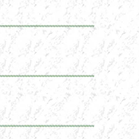
≈≈≈≈≈≈≈≈≈≈≈≈≈≈≈≈≈≈≈≈≈≈≈≈≈≈≈≈≈≈≈≈≈≈
≈≈≈≈≈≈≈≈≈≈≈≈≈≈≈≈≈≈≈≈≈≈≈≈≈≈≈≈≈≈≈≈≈≈
≈≈≈≈≈≈≈≈≈≈≈≈≈≈≈≈≈≈≈≈≈≈≈≈≈≈≈≈≈≈≈≈≈≈