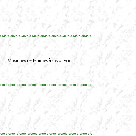
≈≈≈≈≈≈≈≈≈≈≈≈≈≈≈≈≈≈≈≈≈≈≈≈≈≈≈≈≈≈≈≈≈≈
Musiques de femmes à découvrir
≈≈≈≈≈≈≈≈≈≈≈≈≈≈≈≈≈≈≈≈≈≈≈≈≈≈≈≈≈≈≈≈≈≈
≈≈≈≈≈≈≈≈≈≈≈≈≈≈≈≈≈≈≈≈≈≈≈≈≈≈≈≈≈≈≈≈≈≈