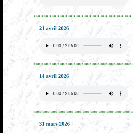
≈≈≈≈≈≈≈≈≈≈≈≈≈≈≈≈≈≈≈≈≈≈≈≈≈≈≈≈≈≈≈≈≈≈≈≈≈
21 avril 2026
≈≈≈≈≈≈≈≈≈≈≈≈≈≈≈≈≈≈≈≈≈≈≈≈≈≈≈≈≈≈≈≈≈≈≈≈≈
14 avril 2026
≈≈≈≈≈≈≈≈≈≈≈≈≈≈≈≈≈≈≈≈≈≈≈≈≈≈≈≈≈≈≈≈≈≈≈≈≈
31 mars 2026