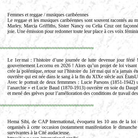
Femmes et reggae / musiques caribéennes
Le reggae et les musiques caribéennes sont souvent racontés au 
Marley, Marcia Griffiths, Sister Nancy ou Celia Cruz ont façonné,
joie. Une émission pour redonner toute leur place à ces voix fémini
≈≈≈≈≈≈≈≈≈≈≈≈≈≈≈≈≈≈≈≈≈≈≈≈≈≈≈≈≈≈≈≈≈≈
Le 1er mai : l’histoire d’une journée de lutte devenue jour férié
gouvernement Lecornu en 2026 ! Alors qu’un projet de loi visant à o
crée la polémique, retour sur l’histoire du 1er mai qui n’a jamais ét
ouvrière qui est née dans le sang à la fin du XIXe siècle aux États
Avec le portrait de deux femmmes : Lucie Parsons (1851-1942) u
l’anarchie » et Lucie Baud (1870-1913) ouvrière en soie du Dauphin
et mené des grèves pour l’amélioration des conditions de travail des 
≈≈≈≈≈≈≈≈≈≈≈≈≈≈≈≈≈≈≈≈≈≈≈≈≈≈≈≈≈≈≈≈≈≈
Hema Sibi, de CAP International, évoquera les 10 ans de la loi c
organisés à cette occasion (notamment manifestation le dimanche 1
survivantes à la Cité audacieuse.