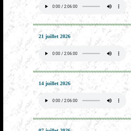
≈≈≈≈≈≈≈≈≈≈≈≈≈≈≈≈≈≈≈≈≈≈≈≈≈≈≈≈≈≈≈≈≈≈≈≈≈
21 juillet 2026
≈≈≈≈≈≈≈≈≈≈≈≈≈≈≈≈≈≈≈≈≈≈≈≈≈≈≈≈≈≈≈≈≈≈≈≈≈
14 juillet 2026
≈≈≈≈≈≈≈≈≈≈≈≈≈≈≈≈≈≈≈≈≈≈≈≈≈≈≈≈≈≈≈≈≈≈≈≈≈
07 juillet 2026