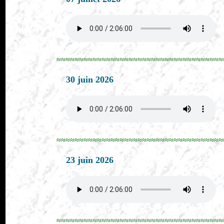
≈≈≈≈≈≈≈≈≈≈≈≈≈≈≈≈≈≈≈≈≈≈≈≈≈≈≈≈≈≈≈≈≈≈≈≈≈
30 juin 2026
≈≈≈≈≈≈≈≈≈≈≈≈≈≈≈≈≈≈≈≈≈≈≈≈≈≈≈≈≈≈≈≈≈≈≈≈≈
23 juin 2026
≈≈≈≈≈≈≈≈≈≈≈≈≈≈≈≈≈≈≈≈≈≈≈≈≈≈≈≈≈≈≈≈≈≈≈≈≈