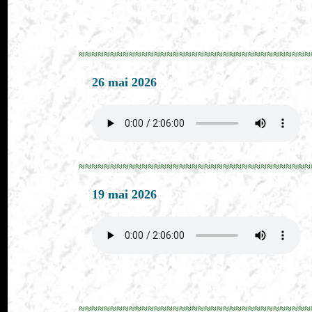
≈≈≈≈≈≈≈≈≈≈≈≈≈≈≈≈≈≈≈≈≈≈≈≈≈≈≈≈≈≈≈≈≈≈≈≈≈
26 mai 2026
≈≈≈≈≈≈≈≈≈≈≈≈≈≈≈≈≈≈≈≈≈≈≈≈≈≈≈≈≈≈≈≈≈≈≈≈≈
19 mai 2026
≈≈≈≈≈≈≈≈≈≈≈≈≈≈≈≈≈≈≈≈≈≈≈≈≈≈≈≈≈≈≈≈≈≈≈≈≈