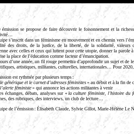
 émission se propose de faire découvrir le foisonnement et la richesse 
tivité…
uipe s’inscrit dans un féminisme en mouvement et en chemin vers l’émanc
lité des droits, de la justice, de la liberté, de la solidarité, valeur
enne avec celles et ceux qui luttent pour cette utopie, donner la parole à
rise la place de l’éducation comme facteur d’émancipation.
urs d’une année, un fil rouge permettra d’approfondir un sujet et de le 
tifiques, artistiques, militantes, culturelles, internationales… Pour 2020
ssion est rythmée par plusieurs temps :
le générique et le carnet d’adresses féministes
» au début et à la fin de
l’alerte féministe
» qui annonce les actions militantes à venir
s échanges, débats, analyses sur «
la culture féministe, l’histoire du
nes, des rubriques, des interviews, un club de lecture…
uipe de l’émission : Élisabeth Claude, Sylvie Gillot, Marie-Hélène Le