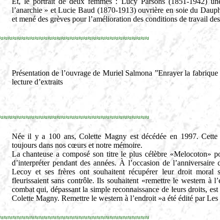
Et, le portrait de deux femmes : Lucy Parsons (1851-1942) un
l’anarchie » et Lucie Baud (1870-1913) ouvrière en soie du Dauphin
et mené des grèves pour l’amélioration des conditions de travail des 
≈≈≈≈≈≈≈≈≈≈≈≈≈≈≈≈≈≈≈≈≈≈≈≈≈≈≈≈≈≈≈≈≈≈
Présentation de l’ouvrage de Muriel Salmona ”Enrayer la fabrique 
lecture d’extraits
≈≈≈≈≈≈≈≈≈≈≈≈≈≈≈≈≈≈≈≈≈≈≈≈≈≈≈≈≈≈≈≈≈≈
Née il y a 100 ans, Colette Magny est décédée en 1997. Cette ch
toujours dans nos cœurs et notre mémoire.
La chanteuse a composé son titre le plus célèbre «Melocoton» pour
d’interpréter pendant des années. À l’occasion de l’anniversaire 
Lecoy et ses frères ont souhaitent récupérer leur droit moral
fleurissaient sans contrôle. Ils souhaitent «remettre le western à
combat qui, dépassant la simple reconnaissance de leurs droits, est 
Colette Magny. Remettre le western à l’endroit »a été édité par Le
≈≈≈≈≈≈≈≈≈≈≈≈≈≈≈≈≈≈≈≈≈≈≈≈≈≈≈≈≈≈≈≈≈≈