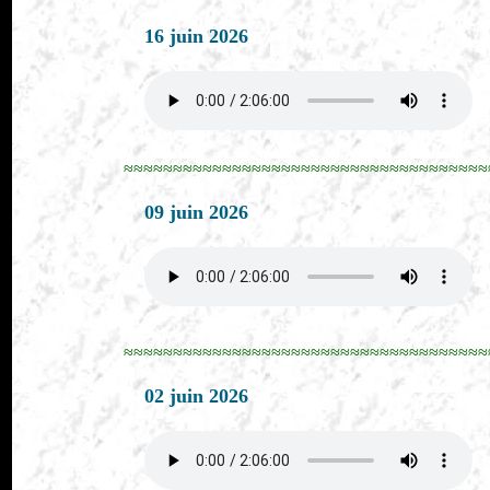
16 juin 2026
≈≈≈≈≈≈≈≈≈≈≈≈≈≈≈≈≈≈≈≈≈≈≈≈≈≈≈≈≈≈≈≈≈≈≈≈≈
09 juin 2026
≈≈≈≈≈≈≈≈≈≈≈≈≈≈≈≈≈≈≈≈≈≈≈≈≈≈≈≈≈≈≈≈≈≈≈≈≈
02 juin 2026