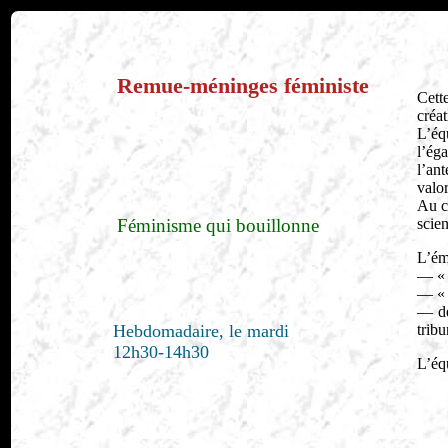
Remue-méninges féministe
Cette
créa
L’éq
l’éga
l’ant
valo
Au co
Féminisme qui bouillonne
scien
L’émi
— «
— «
— de
Hebdomadaire, le mardi
tribu
12h30-14h30
L’éq