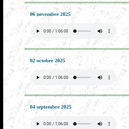
≈≈≈≈≈≈≈≈≈≈≈≈≈≈≈≈≈≈≈≈≈≈≈≈≈≈≈≈≈≈≈≈≈≈≈≈≈≈≈≈
06 novembre 2025
≈≈≈≈≈≈≈≈≈≈≈≈≈≈≈≈≈≈≈≈≈≈≈≈≈≈≈≈≈≈≈≈≈≈≈≈≈≈≈≈
02 octobre 2025
≈≈≈≈≈≈≈≈≈≈≈≈≈≈≈≈≈≈≈≈≈≈≈≈≈≈≈≈≈≈≈≈≈≈≈≈≈≈≈≈
04 septembre 2025