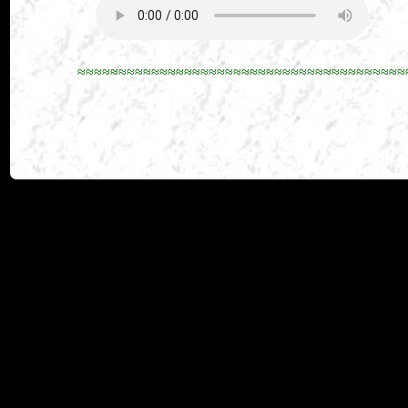
≈≈≈≈≈≈≈≈≈≈≈≈≈≈≈≈≈≈≈≈≈≈≈≈≈≈≈≈≈≈≈≈≈≈≈≈≈≈≈≈