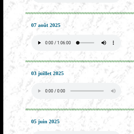
≈≈≈≈≈≈≈≈≈≈≈≈≈≈≈≈≈≈≈≈≈≈≈≈≈≈≈≈≈≈≈≈≈≈≈≈≈≈≈≈
07 août 2025
≈≈≈≈≈≈≈≈≈≈≈≈≈≈≈≈≈≈≈≈≈≈≈≈≈≈≈≈≈≈≈≈≈≈≈≈≈≈≈≈
03 juillet 2025
≈≈≈≈≈≈≈≈≈≈≈≈≈≈≈≈≈≈≈≈≈≈≈≈≈≈≈≈≈≈≈≈≈≈≈≈≈≈≈≈
05 juin 2025