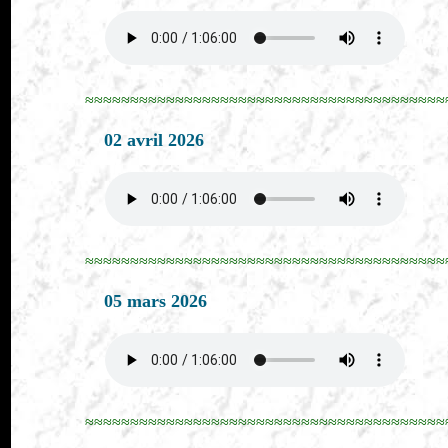
≈≈≈≈≈≈≈≈≈≈≈≈≈≈≈≈≈≈≈≈≈≈≈≈≈≈≈≈≈≈≈≈≈≈≈≈≈≈≈≈
02 avril 2026
≈≈≈≈≈≈≈≈≈≈≈≈≈≈≈≈≈≈≈≈≈≈≈≈≈≈≈≈≈≈≈≈≈≈≈≈≈≈≈≈
05 mars 2026
≈≈≈≈≈≈≈≈≈≈≈≈≈≈≈≈≈≈≈≈≈≈≈≈≈≈≈≈≈≈≈≈≈≈≈≈≈≈≈≈