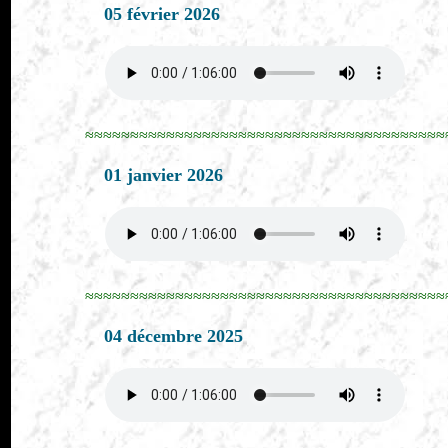
05 février 2026
≈≈≈≈≈≈≈≈≈≈≈≈≈≈≈≈≈≈≈≈≈≈≈≈≈≈≈≈≈≈≈≈≈≈≈≈≈≈≈≈
01 janvier 2026
≈≈≈≈≈≈≈≈≈≈≈≈≈≈≈≈≈≈≈≈≈≈≈≈≈≈≈≈≈≈≈≈≈≈≈≈≈≈≈≈
04 décembre 2025