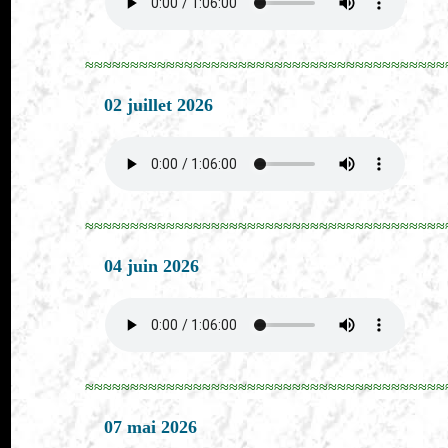
≈≈≈≈≈≈≈≈≈≈≈≈≈≈≈≈≈≈≈≈≈≈≈≈≈≈≈≈≈≈≈≈≈≈≈≈≈≈≈≈
02 juillet 2026
≈≈≈≈≈≈≈≈≈≈≈≈≈≈≈≈≈≈≈≈≈≈≈≈≈≈≈≈≈≈≈≈≈≈≈≈≈≈≈≈
04 juin 2026
≈≈≈≈≈≈≈≈≈≈≈≈≈≈≈≈≈≈≈≈≈≈≈≈≈≈≈≈≈≈≈≈≈≈≈≈≈≈≈≈
07 mai 2026