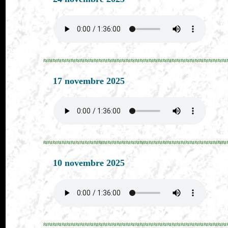
≈≈≈≈≈≈≈≈≈≈≈≈≈≈≈≈≈≈≈≈≈≈≈≈≈≈≈≈≈≈≈≈≈≈≈≈≈≈≈≈
17 novembre 2025
≈≈≈≈≈≈≈≈≈≈≈≈≈≈≈≈≈≈≈≈≈≈≈≈≈≈≈≈≈≈≈≈≈≈≈≈≈≈≈≈
10 novembre 2025
≈≈≈≈≈≈≈≈≈≈≈≈≈≈≈≈≈≈≈≈≈≈≈≈≈≈≈≈≈≈≈≈≈≈≈≈≈≈≈≈