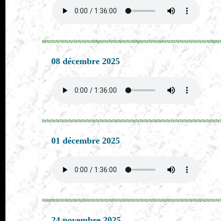
≈≈≈≈≈≈≈≈≈≈≈≈≈≈≈≈≈≈≈≈≈≈≈≈≈≈≈≈≈≈≈≈≈≈≈≈≈≈≈≈
08 décembre 2025
≈≈≈≈≈≈≈≈≈≈≈≈≈≈≈≈≈≈≈≈≈≈≈≈≈≈≈≈≈≈≈≈≈≈≈≈≈≈≈≈
01 décembre 2025
≈≈≈≈≈≈≈≈≈≈≈≈≈≈≈≈≈≈≈≈≈≈≈≈≈≈≈≈≈≈≈≈≈≈≈≈≈≈≈≈
24 novembre 2025