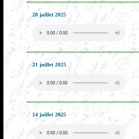
≈≈≈≈≈≈≈≈≈≈≈≈≈≈≈≈≈≈≈≈≈≈≈≈≈≈≈≈≈≈≈≈≈≈≈≈≈≈≈≈
28 juillet 2025
≈≈≈≈≈≈≈≈≈≈≈≈≈≈≈≈≈≈≈≈≈≈≈≈≈≈≈≈≈≈≈≈≈≈≈≈≈≈≈≈
21 juillet 2025
≈≈≈≈≈≈≈≈≈≈≈≈≈≈≈≈≈≈≈≈≈≈≈≈≈≈≈≈≈≈≈≈≈≈≈≈≈≈≈≈
14 juillet 2025