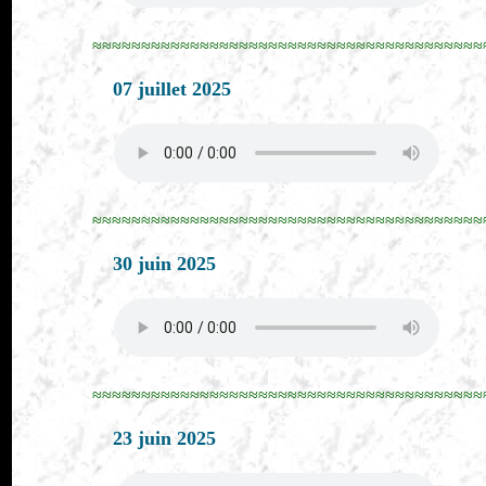
≈≈≈≈≈≈≈≈≈≈≈≈≈≈≈≈≈≈≈≈≈≈≈≈≈≈≈≈≈≈≈≈≈≈≈≈≈≈≈≈
07 juillet 2025
≈≈≈≈≈≈≈≈≈≈≈≈≈≈≈≈≈≈≈≈≈≈≈≈≈≈≈≈≈≈≈≈≈≈≈≈≈≈≈≈
30 juin 2025
≈≈≈≈≈≈≈≈≈≈≈≈≈≈≈≈≈≈≈≈≈≈≈≈≈≈≈≈≈≈≈≈≈≈≈≈≈≈≈≈
23 juin 2025