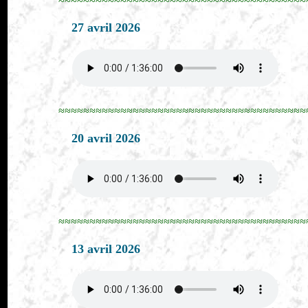
27 avril 2026
≈≈≈≈≈≈≈≈≈≈≈≈≈≈≈≈≈≈≈≈≈≈≈≈≈≈≈≈≈≈≈≈≈≈≈≈≈≈≈≈
20 avril 2026
≈≈≈≈≈≈≈≈≈≈≈≈≈≈≈≈≈≈≈≈≈≈≈≈≈≈≈≈≈≈≈≈≈≈≈≈≈≈≈≈
13 avril 2026