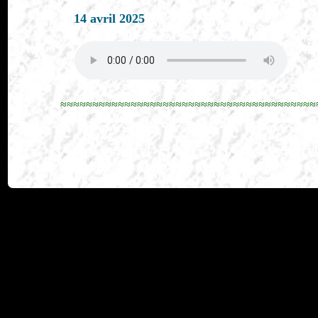
14 avril 2025
≈≈≈≈≈≈≈≈≈≈≈≈≈≈≈≈≈≈≈≈≈≈≈≈≈≈≈≈≈≈≈≈≈≈≈≈≈≈≈≈