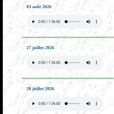
03 août 2026
≈≈≈≈≈≈≈≈≈≈≈≈≈≈≈≈≈≈≈≈≈≈≈≈≈≈≈≈≈≈≈≈≈≈≈≈≈≈≈≈
27 juillet 2026
≈≈≈≈≈≈≈≈≈≈≈≈≈≈≈≈≈≈≈≈≈≈≈≈≈≈≈≈≈≈≈≈≈≈≈≈≈≈≈≈
20 juillet 2026