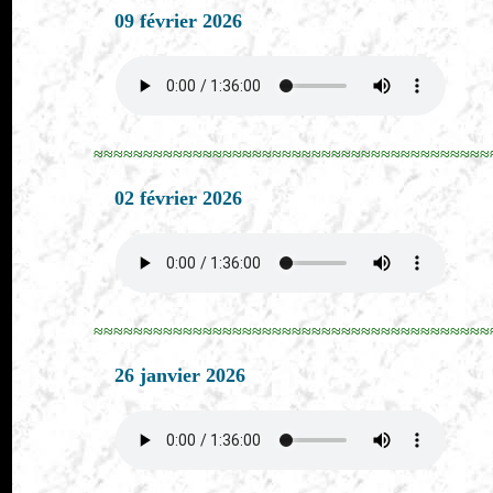
09 février 2026
≈≈≈≈≈≈≈≈≈≈≈≈≈≈≈≈≈≈≈≈≈≈≈≈≈≈≈≈≈≈≈≈≈≈≈≈≈≈≈≈
02 février 2026
≈≈≈≈≈≈≈≈≈≈≈≈≈≈≈≈≈≈≈≈≈≈≈≈≈≈≈≈≈≈≈≈≈≈≈≈≈≈≈≈
26 janvier 2026