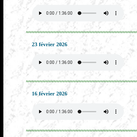
≈≈≈≈≈≈≈≈≈≈≈≈≈≈≈≈≈≈≈≈≈≈≈≈≈≈≈≈≈≈≈≈≈≈≈≈≈≈≈≈
23 février 2026
≈≈≈≈≈≈≈≈≈≈≈≈≈≈≈≈≈≈≈≈≈≈≈≈≈≈≈≈≈≈≈≈≈≈≈≈≈≈≈≈
16 février 2026
≈≈≈≈≈≈≈≈≈≈≈≈≈≈≈≈≈≈≈≈≈≈≈≈≈≈≈≈≈≈≈≈≈≈≈≈≈≈≈≈