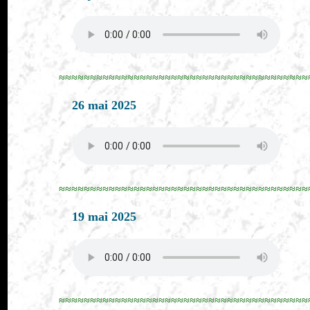
≈≈≈≈≈≈≈≈≈≈≈≈≈≈≈≈≈≈≈≈≈≈≈≈≈≈≈≈≈≈≈≈≈≈≈≈≈≈≈≈
26 mai 2025
≈≈≈≈≈≈≈≈≈≈≈≈≈≈≈≈≈≈≈≈≈≈≈≈≈≈≈≈≈≈≈≈≈≈≈≈≈≈≈≈
19 mai 2025
≈≈≈≈≈≈≈≈≈≈≈≈≈≈≈≈≈≈≈≈≈≈≈≈≈≈≈≈≈≈≈≈≈≈≈≈≈≈≈≈