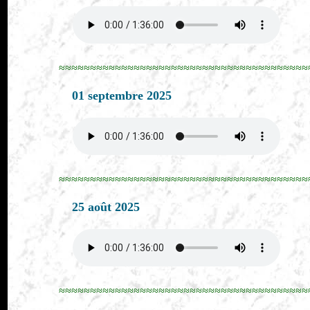
≈≈≈≈≈≈≈≈≈≈≈≈≈≈≈≈≈≈≈≈≈≈≈≈≈≈≈≈≈≈≈≈≈≈≈≈≈≈≈≈
01 septembre 2025
≈≈≈≈≈≈≈≈≈≈≈≈≈≈≈≈≈≈≈≈≈≈≈≈≈≈≈≈≈≈≈≈≈≈≈≈≈≈≈≈
25 août 2025
≈≈≈≈≈≈≈≈≈≈≈≈≈≈≈≈≈≈≈≈≈≈≈≈≈≈≈≈≈≈≈≈≈≈≈≈≈≈≈≈