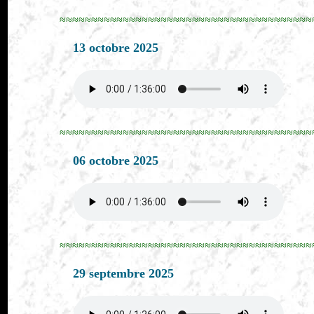
≈≈≈≈≈≈≈≈≈≈≈≈≈≈≈≈≈≈≈≈≈≈≈≈≈≈≈≈≈≈≈≈≈≈≈≈≈≈≈≈
13 octobre 2025
≈≈≈≈≈≈≈≈≈≈≈≈≈≈≈≈≈≈≈≈≈≈≈≈≈≈≈≈≈≈≈≈≈≈≈≈≈≈≈≈
06 octobre 2025
≈≈≈≈≈≈≈≈≈≈≈≈≈≈≈≈≈≈≈≈≈≈≈≈≈≈≈≈≈≈≈≈≈≈≈≈≈≈≈≈
29 septembre 2025