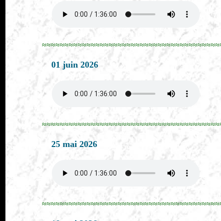
≈≈≈≈≈≈≈≈≈≈≈≈≈≈≈≈≈≈≈≈≈≈≈≈≈≈≈≈≈≈≈≈≈≈≈≈≈≈≈≈
01 juin 2026
≈≈≈≈≈≈≈≈≈≈≈≈≈≈≈≈≈≈≈≈≈≈≈≈≈≈≈≈≈≈≈≈≈≈≈≈≈≈≈≈
25 mai 2026
≈≈≈≈≈≈≈≈≈≈≈≈≈≈≈≈≈≈≈≈≈≈≈≈≈≈≈≈≈≈≈≈≈≈≈≈≈≈≈≈