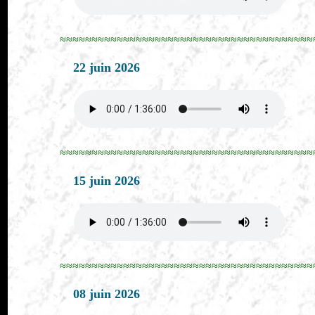
≈≈≈≈≈≈≈≈≈≈≈≈≈≈≈≈≈≈≈≈≈≈≈≈≈≈≈≈≈≈≈≈≈≈≈≈≈≈≈≈
22 juin 2026
≈≈≈≈≈≈≈≈≈≈≈≈≈≈≈≈≈≈≈≈≈≈≈≈≈≈≈≈≈≈≈≈≈≈≈≈≈≈≈≈
15 juin 2026
≈≈≈≈≈≈≈≈≈≈≈≈≈≈≈≈≈≈≈≈≈≈≈≈≈≈≈≈≈≈≈≈≈≈≈≈≈≈≈≈
08 juin 2026