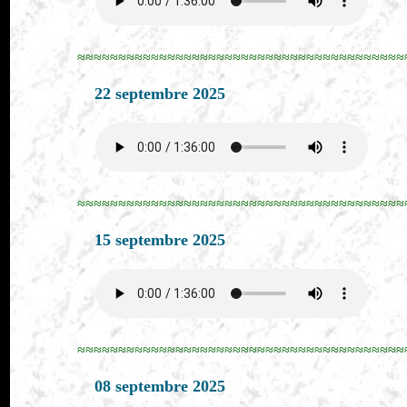
≈≈≈≈≈≈≈≈≈≈≈≈≈≈≈≈≈≈≈≈≈≈≈≈≈≈≈≈≈≈≈≈≈≈≈≈≈≈≈≈
22 septembre 2025
≈≈≈≈≈≈≈≈≈≈≈≈≈≈≈≈≈≈≈≈≈≈≈≈≈≈≈≈≈≈≈≈≈≈≈≈≈≈≈≈
15 septembre 2025
≈≈≈≈≈≈≈≈≈≈≈≈≈≈≈≈≈≈≈≈≈≈≈≈≈≈≈≈≈≈≈≈≈≈≈≈≈≈≈≈
08 septembre 2025