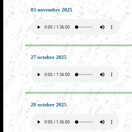
03 novembre 2025
≈≈≈≈≈≈≈≈≈≈≈≈≈≈≈≈≈≈≈≈≈≈≈≈≈≈≈≈≈≈≈≈≈≈≈≈≈≈≈≈
27 octobre 2025
≈≈≈≈≈≈≈≈≈≈≈≈≈≈≈≈≈≈≈≈≈≈≈≈≈≈≈≈≈≈≈≈≈≈≈≈≈≈≈≈
20 octobre 2025