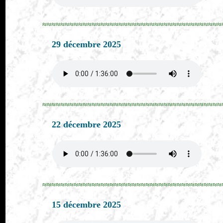
≈≈≈≈≈≈≈≈≈≈≈≈≈≈≈≈≈≈≈≈≈≈≈≈≈≈≈≈≈≈≈≈≈≈≈≈≈≈≈≈
29 décembre 2025
≈≈≈≈≈≈≈≈≈≈≈≈≈≈≈≈≈≈≈≈≈≈≈≈≈≈≈≈≈≈≈≈≈≈≈≈≈≈≈≈
22 décembre 2025
≈≈≈≈≈≈≈≈≈≈≈≈≈≈≈≈≈≈≈≈≈≈≈≈≈≈≈≈≈≈≈≈≈≈≈≈≈≈≈≈
15 décembre 2025