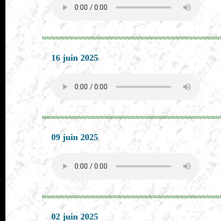
≈≈≈≈≈≈≈≈≈≈≈≈≈≈≈≈≈≈≈≈≈≈≈≈≈≈≈≈≈≈≈≈≈≈≈≈≈≈≈≈
16 juin 2025
≈≈≈≈≈≈≈≈≈≈≈≈≈≈≈≈≈≈≈≈≈≈≈≈≈≈≈≈≈≈≈≈≈≈≈≈≈≈≈≈
09 juin 2025
≈≈≈≈≈≈≈≈≈≈≈≈≈≈≈≈≈≈≈≈≈≈≈≈≈≈≈≈≈≈≈≈≈≈≈≈≈≈≈≈
02 juin 2025