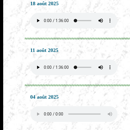
18 août 2025
≈≈≈≈≈≈≈≈≈≈≈≈≈≈≈≈≈≈≈≈≈≈≈≈≈≈≈≈≈≈≈≈≈≈≈≈≈≈≈≈
11 août 2025
≈≈≈≈≈≈≈≈≈≈≈≈≈≈≈≈≈≈≈≈≈≈≈≈≈≈≈≈≈≈≈≈≈≈≈≈≈≈≈≈
04 août 2025