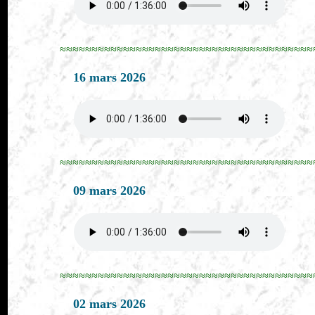
≈≈≈≈≈≈≈≈≈≈≈≈≈≈≈≈≈≈≈≈≈≈≈≈≈≈≈≈≈≈≈≈≈≈≈≈≈≈≈≈
16 mars 2026
≈≈≈≈≈≈≈≈≈≈≈≈≈≈≈≈≈≈≈≈≈≈≈≈≈≈≈≈≈≈≈≈≈≈≈≈≈≈≈≈
09 mars 2026
≈≈≈≈≈≈≈≈≈≈≈≈≈≈≈≈≈≈≈≈≈≈≈≈≈≈≈≈≈≈≈≈≈≈≈≈≈≈≈≈
02 mars 2026