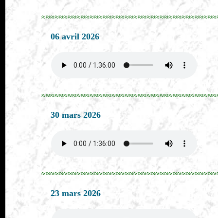
≈≈≈≈≈≈≈≈≈≈≈≈≈≈≈≈≈≈≈≈≈≈≈≈≈≈≈≈≈≈≈≈≈≈≈≈≈≈≈≈
06 avril 2026
≈≈≈≈≈≈≈≈≈≈≈≈≈≈≈≈≈≈≈≈≈≈≈≈≈≈≈≈≈≈≈≈≈≈≈≈≈≈≈≈
30 mars 2026
≈≈≈≈≈≈≈≈≈≈≈≈≈≈≈≈≈≈≈≈≈≈≈≈≈≈≈≈≈≈≈≈≈≈≈≈≈≈≈≈
23 mars 2026