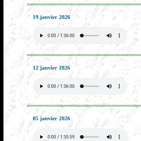
≈≈≈≈≈≈≈≈≈≈≈≈≈≈≈≈≈≈≈≈≈≈≈≈≈≈≈≈≈≈≈≈≈≈≈≈≈≈≈≈
19 janvier 2026
≈≈≈≈≈≈≈≈≈≈≈≈≈≈≈≈≈≈≈≈≈≈≈≈≈≈≈≈≈≈≈≈≈≈≈≈≈≈≈≈
12 janvier 2026
≈≈≈≈≈≈≈≈≈≈≈≈≈≈≈≈≈≈≈≈≈≈≈≈≈≈≈≈≈≈≈≈≈≈≈≈≈≈≈≈
05 janvier 2026