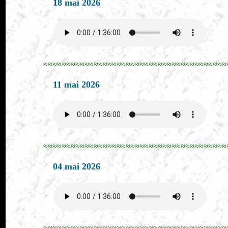
18 mai 2026
≈≈≈≈≈≈≈≈≈≈≈≈≈≈≈≈≈≈≈≈≈≈≈≈≈≈≈≈≈≈≈≈≈≈≈≈≈≈≈≈
11 mai 2026
≈≈≈≈≈≈≈≈≈≈≈≈≈≈≈≈≈≈≈≈≈≈≈≈≈≈≈≈≈≈≈≈≈≈≈≈≈≈≈≈
04 mai 2026
≈≈≈≈≈≈≈≈≈≈≈≈≈≈≈≈≈≈≈≈≈≈≈≈≈≈≈≈≈≈≈≈≈≈≈≈≈≈≈≈