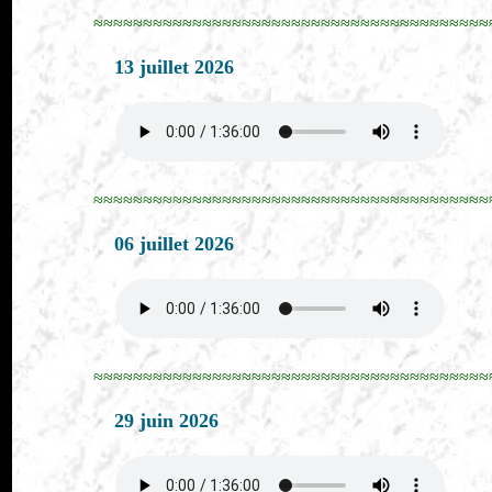
≈≈≈≈≈≈≈≈≈≈≈≈≈≈≈≈≈≈≈≈≈≈≈≈≈≈≈≈≈≈≈≈≈≈≈≈≈≈≈≈
13 juillet 2026
≈≈≈≈≈≈≈≈≈≈≈≈≈≈≈≈≈≈≈≈≈≈≈≈≈≈≈≈≈≈≈≈≈≈≈≈≈≈≈≈
06 juillet 2026
≈≈≈≈≈≈≈≈≈≈≈≈≈≈≈≈≈≈≈≈≈≈≈≈≈≈≈≈≈≈≈≈≈≈≈≈≈≈≈≈
29 juin 2026