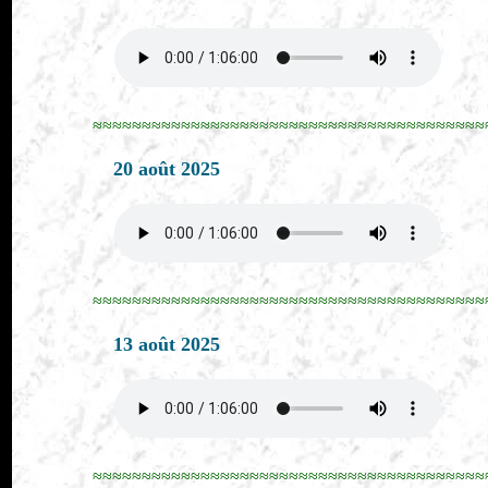
≈≈≈≈≈≈≈≈≈≈≈≈≈≈≈≈≈≈≈≈≈≈≈≈≈≈≈≈≈≈≈≈≈≈≈≈≈≈≈≈
20 août 2025
≈≈≈≈≈≈≈≈≈≈≈≈≈≈≈≈≈≈≈≈≈≈≈≈≈≈≈≈≈≈≈≈≈≈≈≈≈≈≈≈
13 août 2025
≈≈≈≈≈≈≈≈≈≈≈≈≈≈≈≈≈≈≈≈≈≈≈≈≈≈≈≈≈≈≈≈≈≈≈≈≈≈≈≈