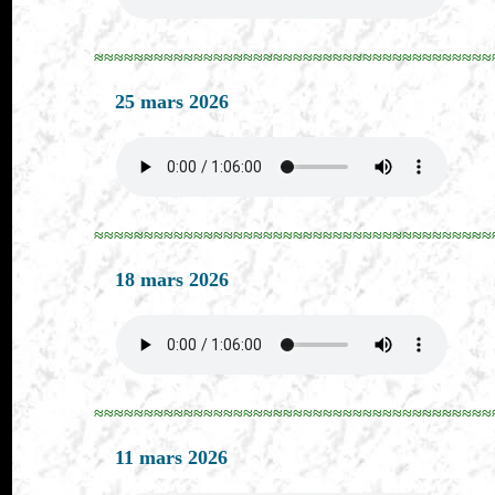
≈≈≈≈≈≈≈≈≈≈≈≈≈≈≈≈≈≈≈≈≈≈≈≈≈≈≈≈≈≈≈≈≈≈≈≈≈≈≈≈
25 mars 2026
≈≈≈≈≈≈≈≈≈≈≈≈≈≈≈≈≈≈≈≈≈≈≈≈≈≈≈≈≈≈≈≈≈≈≈≈≈≈≈≈
18 mars 2026
≈≈≈≈≈≈≈≈≈≈≈≈≈≈≈≈≈≈≈≈≈≈≈≈≈≈≈≈≈≈≈≈≈≈≈≈≈≈≈≈
11 mars 2026