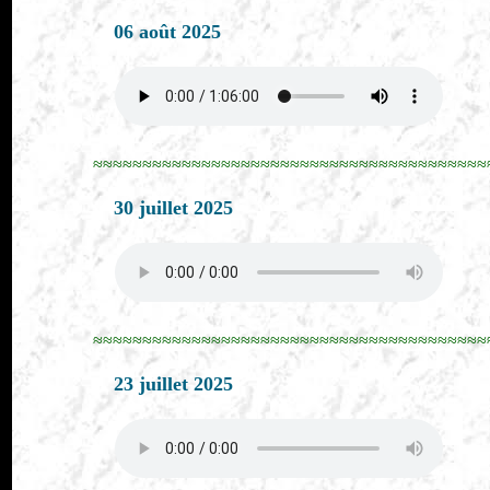
06 août 2025
≈≈≈≈≈≈≈≈≈≈≈≈≈≈≈≈≈≈≈≈≈≈≈≈≈≈≈≈≈≈≈≈≈≈≈≈≈≈≈≈
30 juillet 2025
≈≈≈≈≈≈≈≈≈≈≈≈≈≈≈≈≈≈≈≈≈≈≈≈≈≈≈≈≈≈≈≈≈≈≈≈≈≈≈≈
23 juillet 2025