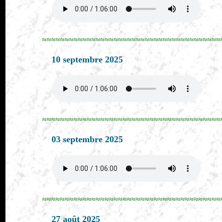
≈≈≈≈≈≈≈≈≈≈≈≈≈≈≈≈≈≈≈≈≈≈≈≈≈≈≈≈≈≈≈≈≈≈≈≈≈≈≈≈
10 septembre 2025
≈≈≈≈≈≈≈≈≈≈≈≈≈≈≈≈≈≈≈≈≈≈≈≈≈≈≈≈≈≈≈≈≈≈≈≈≈≈≈≈
03 septembre 2025
≈≈≈≈≈≈≈≈≈≈≈≈≈≈≈≈≈≈≈≈≈≈≈≈≈≈≈≈≈≈≈≈≈≈≈≈≈≈≈≈
27 août 2025