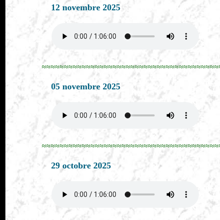
12 novembre 2025
≈≈≈≈≈≈≈≈≈≈≈≈≈≈≈≈≈≈≈≈≈≈≈≈≈≈≈≈≈≈≈≈≈≈≈≈≈≈≈≈
05 novembre 2025
≈≈≈≈≈≈≈≈≈≈≈≈≈≈≈≈≈≈≈≈≈≈≈≈≈≈≈≈≈≈≈≈≈≈≈≈≈≈≈≈
29 octobre 2025