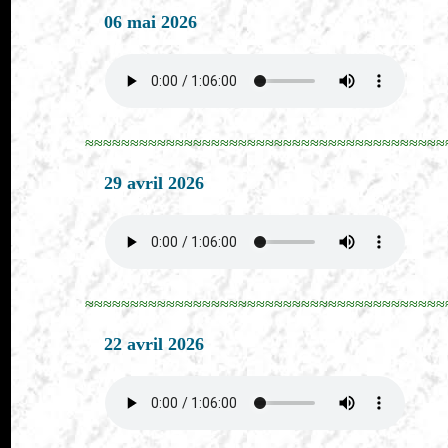
06 mai 2026
≈≈≈≈≈≈≈≈≈≈≈≈≈≈≈≈≈≈≈≈≈≈≈≈≈≈≈≈≈≈≈≈≈≈≈≈≈≈≈≈
29 avril 2026
≈≈≈≈≈≈≈≈≈≈≈≈≈≈≈≈≈≈≈≈≈≈≈≈≈≈≈≈≈≈≈≈≈≈≈≈≈≈≈≈
22 avril 2026