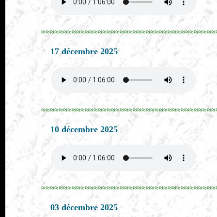
≈≈≈≈≈≈≈≈≈≈≈≈≈≈≈≈≈≈≈≈≈≈≈≈≈≈≈≈≈≈≈≈≈≈≈≈≈≈≈≈
17 décembre 2025
≈≈≈≈≈≈≈≈≈≈≈≈≈≈≈≈≈≈≈≈≈≈≈≈≈≈≈≈≈≈≈≈≈≈≈≈≈≈≈≈
10 décembre 2025
≈≈≈≈≈≈≈≈≈≈≈≈≈≈≈≈≈≈≈≈≈≈≈≈≈≈≈≈≈≈≈≈≈≈≈≈≈≈≈≈
03 décembre 2025