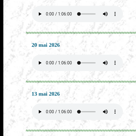
≈≈≈≈≈≈≈≈≈≈≈≈≈≈≈≈≈≈≈≈≈≈≈≈≈≈≈≈≈≈≈≈≈≈≈≈≈≈≈≈
20 mai 2026
≈≈≈≈≈≈≈≈≈≈≈≈≈≈≈≈≈≈≈≈≈≈≈≈≈≈≈≈≈≈≈≈≈≈≈≈≈≈≈≈
13 mai 2026
≈≈≈≈≈≈≈≈≈≈≈≈≈≈≈≈≈≈≈≈≈≈≈≈≈≈≈≈≈≈≈≈≈≈≈≈≈≈≈≈