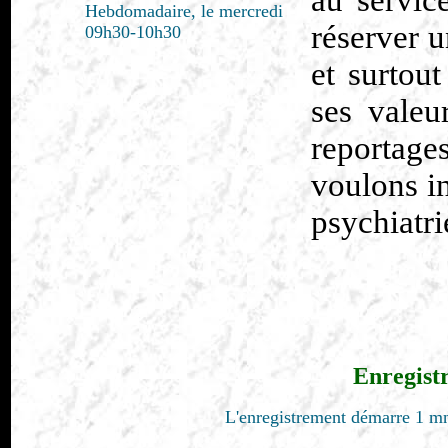
au servic
Hebdomadaire, le mercredi
réserver 
09h30-10h30
et surtout
ses valeu
reportage
voulons i
psychiatr
Enregist
L'enregistrement démarre 1 mn