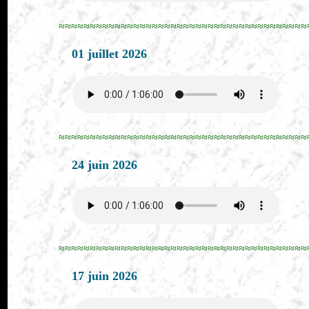
≈≈≈≈≈≈≈≈≈≈≈≈≈≈≈≈≈≈≈≈≈≈≈≈≈≈≈≈≈≈≈≈≈≈≈≈≈≈≈≈
01 juillet 2026
≈≈≈≈≈≈≈≈≈≈≈≈≈≈≈≈≈≈≈≈≈≈≈≈≈≈≈≈≈≈≈≈≈≈≈≈≈≈≈≈
24 juin 2026
≈≈≈≈≈≈≈≈≈≈≈≈≈≈≈≈≈≈≈≈≈≈≈≈≈≈≈≈≈≈≈≈≈≈≈≈≈≈≈≈
17 juin 2026