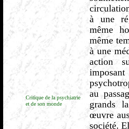
circulati
à une ré
même hor
même temp
à une méd
action s
imposant
psychotro
au passag
Critique de la psychiatrie
grands la
et de son monde
œuvre auss
société. El