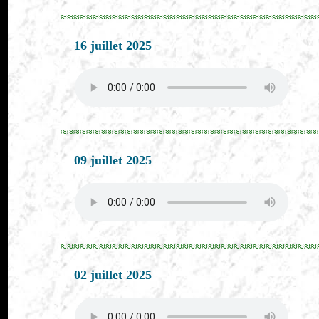
≈≈≈≈≈≈≈≈≈≈≈≈≈≈≈≈≈≈≈≈≈≈≈≈≈≈≈≈≈≈≈≈≈≈≈≈≈≈≈≈
16 juillet 2025
≈≈≈≈≈≈≈≈≈≈≈≈≈≈≈≈≈≈≈≈≈≈≈≈≈≈≈≈≈≈≈≈≈≈≈≈≈≈≈≈
09 juillet 2025
≈≈≈≈≈≈≈≈≈≈≈≈≈≈≈≈≈≈≈≈≈≈≈≈≈≈≈≈≈≈≈≈≈≈≈≈≈≈≈≈
02 juillet 2025