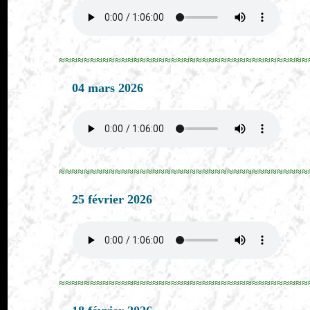
≈≈≈≈≈≈≈≈≈≈≈≈≈≈≈≈≈≈≈≈≈≈≈≈≈≈≈≈≈≈≈≈≈≈≈≈≈≈≈≈
04 mars 2026
≈≈≈≈≈≈≈≈≈≈≈≈≈≈≈≈≈≈≈≈≈≈≈≈≈≈≈≈≈≈≈≈≈≈≈≈≈≈≈≈
25 février 2026
≈≈≈≈≈≈≈≈≈≈≈≈≈≈≈≈≈≈≈≈≈≈≈≈≈≈≈≈≈≈≈≈≈≈≈≈≈≈≈≈