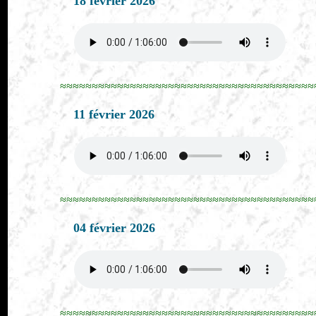
18 février 2026
≈≈≈≈≈≈≈≈≈≈≈≈≈≈≈≈≈≈≈≈≈≈≈≈≈≈≈≈≈≈≈≈≈≈≈≈≈≈≈≈
11 février 2026
≈≈≈≈≈≈≈≈≈≈≈≈≈≈≈≈≈≈≈≈≈≈≈≈≈≈≈≈≈≈≈≈≈≈≈≈≈≈≈≈
04 février 2026
≈≈≈≈≈≈≈≈≈≈≈≈≈≈≈≈≈≈≈≈≈≈≈≈≈≈≈≈≈≈≈≈≈≈≈≈≈≈≈≈