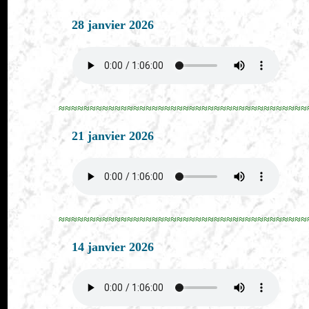
28 janvier 2026
≈≈≈≈≈≈≈≈≈≈≈≈≈≈≈≈≈≈≈≈≈≈≈≈≈≈≈≈≈≈≈≈≈≈≈≈≈≈≈≈
21 janvier 2026
≈≈≈≈≈≈≈≈≈≈≈≈≈≈≈≈≈≈≈≈≈≈≈≈≈≈≈≈≈≈≈≈≈≈≈≈≈≈≈≈
14 janvier 2026