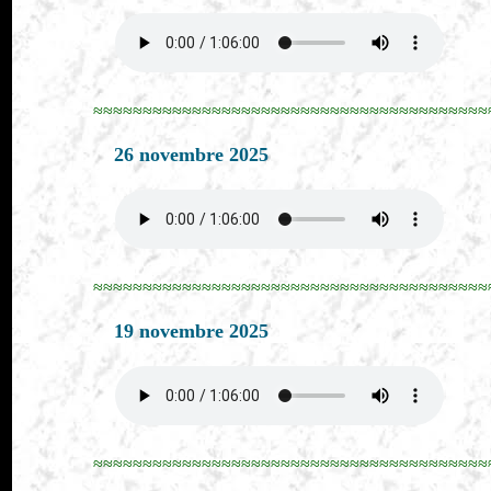
≈≈≈≈≈≈≈≈≈≈≈≈≈≈≈≈≈≈≈≈≈≈≈≈≈≈≈≈≈≈≈≈≈≈≈≈≈≈≈≈
26 novembre 2025
≈≈≈≈≈≈≈≈≈≈≈≈≈≈≈≈≈≈≈≈≈≈≈≈≈≈≈≈≈≈≈≈≈≈≈≈≈≈≈≈
19 novembre 2025
≈≈≈≈≈≈≈≈≈≈≈≈≈≈≈≈≈≈≈≈≈≈≈≈≈≈≈≈≈≈≈≈≈≈≈≈≈≈≈≈