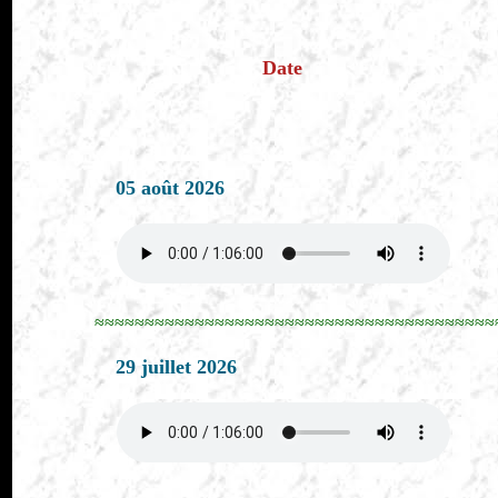
Date
05 août 2026
≈≈≈≈≈≈≈≈≈≈≈≈≈≈≈≈≈≈≈≈≈≈≈≈≈≈≈≈≈≈≈≈≈≈≈≈≈≈≈≈
29 juillet 2026