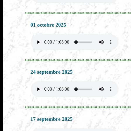
≈≈≈≈≈≈≈≈≈≈≈≈≈≈≈≈≈≈≈≈≈≈≈≈≈≈≈≈≈≈≈≈≈≈≈≈≈≈≈≈
01 octobre 2025
≈≈≈≈≈≈≈≈≈≈≈≈≈≈≈≈≈≈≈≈≈≈≈≈≈≈≈≈≈≈≈≈≈≈≈≈≈≈≈≈
24 septembre 2025
≈≈≈≈≈≈≈≈≈≈≈≈≈≈≈≈≈≈≈≈≈≈≈≈≈≈≈≈≈≈≈≈≈≈≈≈≈≈≈≈
17 septembre 2025