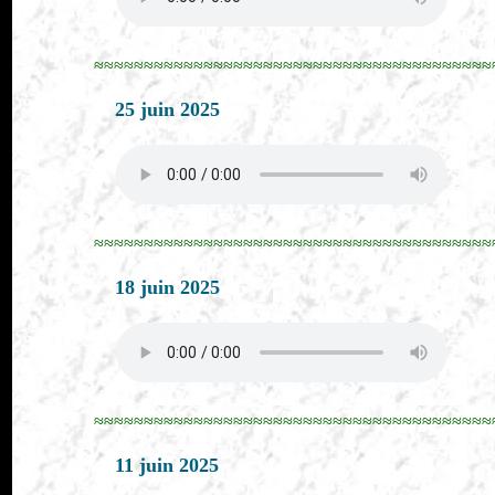
≈≈≈≈≈≈≈≈≈≈≈≈≈≈≈≈≈≈≈≈≈≈≈≈≈≈≈≈≈≈≈≈≈≈≈≈≈≈≈≈
25 juin 2025
≈≈≈≈≈≈≈≈≈≈≈≈≈≈≈≈≈≈≈≈≈≈≈≈≈≈≈≈≈≈≈≈≈≈≈≈≈≈≈≈
18 juin 2025
≈≈≈≈≈≈≈≈≈≈≈≈≈≈≈≈≈≈≈≈≈≈≈≈≈≈≈≈≈≈≈≈≈≈≈≈≈≈≈≈
11 juin 2025