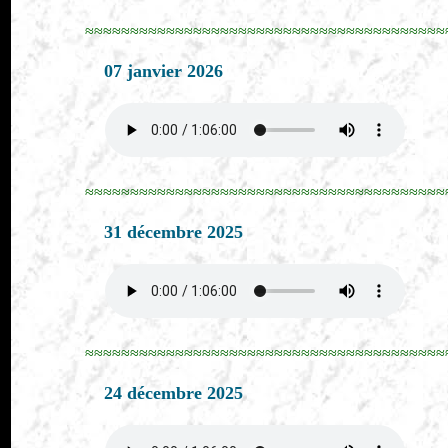
≈≈≈≈≈≈≈≈≈≈≈≈≈≈≈≈≈≈≈≈≈≈≈≈≈≈≈≈≈≈≈≈≈≈≈≈≈≈≈≈
07 janvier 2026
≈≈≈≈≈≈≈≈≈≈≈≈≈≈≈≈≈≈≈≈≈≈≈≈≈≈≈≈≈≈≈≈≈≈≈≈≈≈≈≈
31 décembre 2025
≈≈≈≈≈≈≈≈≈≈≈≈≈≈≈≈≈≈≈≈≈≈≈≈≈≈≈≈≈≈≈≈≈≈≈≈≈≈≈≈
24 décembre 2025