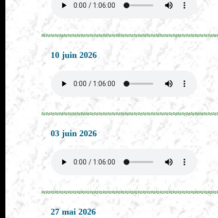
≈≈≈≈≈≈≈≈≈≈≈≈≈≈≈≈≈≈≈≈≈≈≈≈≈≈≈≈≈≈≈≈≈≈≈≈≈≈≈≈
10 juin 2026
≈≈≈≈≈≈≈≈≈≈≈≈≈≈≈≈≈≈≈≈≈≈≈≈≈≈≈≈≈≈≈≈≈≈≈≈≈≈≈≈
03 juin 2026
≈≈≈≈≈≈≈≈≈≈≈≈≈≈≈≈≈≈≈≈≈≈≈≈≈≈≈≈≈≈≈≈≈≈≈≈≈≈≈≈
27 mai 2026