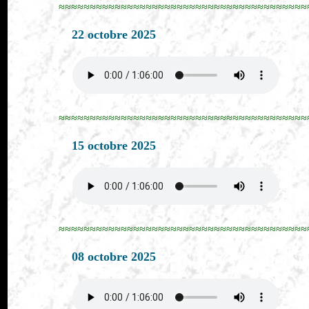
≈≈≈≈≈≈≈≈≈≈≈≈≈≈≈≈≈≈≈≈≈≈≈≈≈≈≈≈≈≈≈≈≈≈≈≈≈≈≈≈
22 octobre 2025
≈≈≈≈≈≈≈≈≈≈≈≈≈≈≈≈≈≈≈≈≈≈≈≈≈≈≈≈≈≈≈≈≈≈≈≈≈≈≈≈
15 octobre 2025
≈≈≈≈≈≈≈≈≈≈≈≈≈≈≈≈≈≈≈≈≈≈≈≈≈≈≈≈≈≈≈≈≈≈≈≈≈≈≈≈
08 octobre 2025