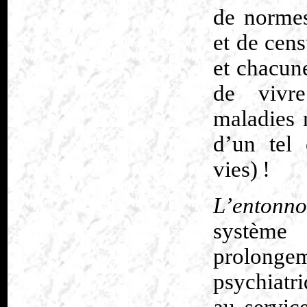
de normes
et de cens
et chacune
de vivre
maladies 
d’un tel 
vies) !
L’entonno
système 
prolon
psychiatr