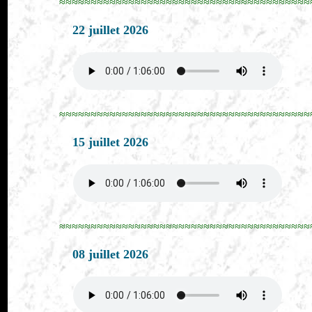
≈≈≈≈≈≈≈≈≈≈≈≈≈≈≈≈≈≈≈≈≈≈≈≈≈≈≈≈≈≈≈≈≈≈≈≈≈≈≈≈
22 juillet 2026
≈≈≈≈≈≈≈≈≈≈≈≈≈≈≈≈≈≈≈≈≈≈≈≈≈≈≈≈≈≈≈≈≈≈≈≈≈≈≈≈
15 juillet 2026
≈≈≈≈≈≈≈≈≈≈≈≈≈≈≈≈≈≈≈≈≈≈≈≈≈≈≈≈≈≈≈≈≈≈≈≈≈≈≈≈
08 juillet 2026