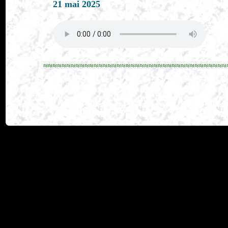
21 mai 2025
≈≈≈≈≈≈≈≈≈≈≈≈≈≈≈≈≈≈≈≈≈≈≈≈≈≈≈≈≈≈≈≈≈≈≈≈≈≈≈≈