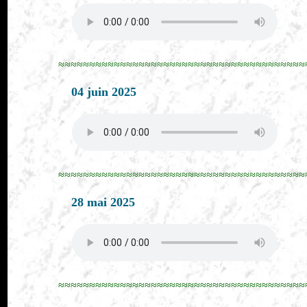
≈≈≈≈≈≈≈≈≈≈≈≈≈≈≈≈≈≈≈≈≈≈≈≈≈≈≈≈≈≈≈≈≈≈≈≈≈≈≈≈
04 juin 2025
≈≈≈≈≈≈≈≈≈≈≈≈≈≈≈≈≈≈≈≈≈≈≈≈≈≈≈≈≈≈≈≈≈≈≈≈≈≈≈≈
28 mai 2025
≈≈≈≈≈≈≈≈≈≈≈≈≈≈≈≈≈≈≈≈≈≈≈≈≈≈≈≈≈≈≈≈≈≈≈≈≈≈≈≈