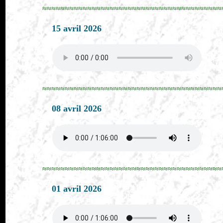
≈≈≈≈≈≈≈≈≈≈≈≈≈≈≈≈≈≈≈≈≈≈≈≈≈≈≈≈≈≈≈≈≈≈≈≈≈≈≈≈
15 avril 2026
≈≈≈≈≈≈≈≈≈≈≈≈≈≈≈≈≈≈≈≈≈≈≈≈≈≈≈≈≈≈≈≈≈≈≈≈≈≈≈≈
08 avril 2026
≈≈≈≈≈≈≈≈≈≈≈≈≈≈≈≈≈≈≈≈≈≈≈≈≈≈≈≈≈≈≈≈≈≈≈≈≈≈≈≈
01 avril 2026