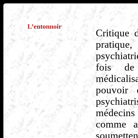
L’entonnoir
Critique 
pratique,
psychiatri
fois de
médicalis
pouvoir q
psychiatr
médecins
comme au
soumett