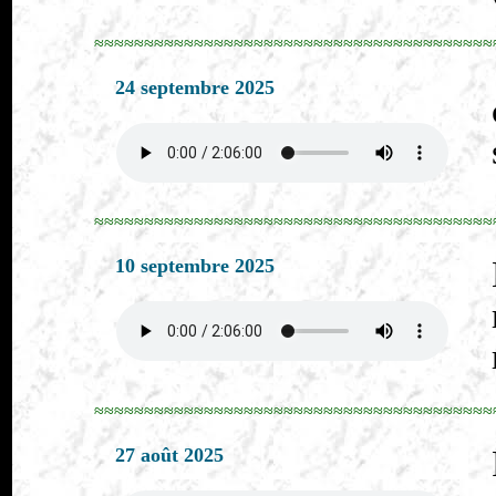
≈≈≈≈≈≈≈≈≈≈≈≈≈≈≈≈≈≈≈≈≈≈≈≈≈≈≈≈≈≈≈≈≈≈≈≈≈≈≈≈
24 septembre 2025
≈≈≈≈≈≈≈≈≈≈≈≈≈≈≈≈≈≈≈≈≈≈≈≈≈≈≈≈≈≈≈≈≈≈≈≈≈≈≈≈
10 septembre 2025
≈≈≈≈≈≈≈≈≈≈≈≈≈≈≈≈≈≈≈≈≈≈≈≈≈≈≈≈≈≈≈≈≈≈≈≈≈≈≈≈
27 août 2025