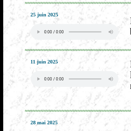
≈≈≈≈≈≈≈≈≈≈≈≈≈≈≈≈≈≈≈≈≈≈≈≈≈≈≈≈≈≈≈≈≈≈≈≈≈≈≈≈
25 juin 2025
≈≈≈≈≈≈≈≈≈≈≈≈≈≈≈≈≈≈≈≈≈≈≈≈≈≈≈≈≈≈≈≈≈≈≈≈≈≈≈≈
11 juin 2025
≈≈≈≈≈≈≈≈≈≈≈≈≈≈≈≈≈≈≈≈≈≈≈≈≈≈≈≈≈≈≈≈≈≈≈≈≈≈≈≈
28 mai 2025