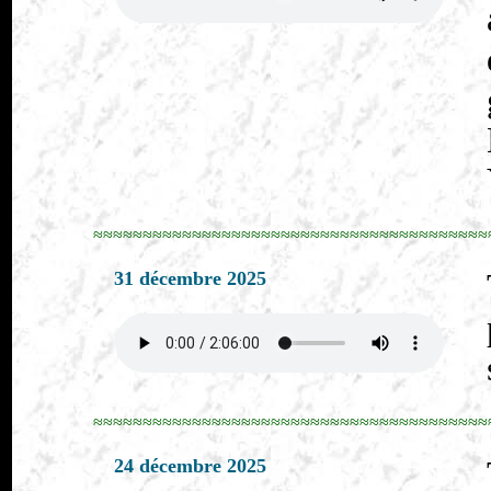
≈≈≈≈≈≈≈≈≈≈≈≈≈≈≈≈≈≈≈≈≈≈≈≈≈≈≈≈≈≈≈≈≈≈≈≈≈≈≈≈
31 décembre 2025
≈≈≈≈≈≈≈≈≈≈≈≈≈≈≈≈≈≈≈≈≈≈≈≈≈≈≈≈≈≈≈≈≈≈≈≈≈≈≈≈
24 décembre 2025