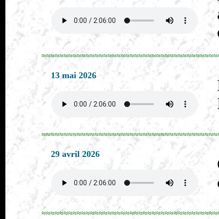
≈≈≈≈≈≈≈≈≈≈≈≈≈≈≈≈≈≈≈≈≈≈≈≈≈≈≈≈≈≈≈≈≈≈≈≈≈≈≈≈
13 mai 2026
≈≈≈≈≈≈≈≈≈≈≈≈≈≈≈≈≈≈≈≈≈≈≈≈≈≈≈≈≈≈≈≈≈≈≈≈≈≈≈≈
29 avril 2026
≈≈≈≈≈≈≈≈≈≈≈≈≈≈≈≈≈≈≈≈≈≈≈≈≈≈≈≈≈≈≈≈≈≈≈≈≈≈≈≈