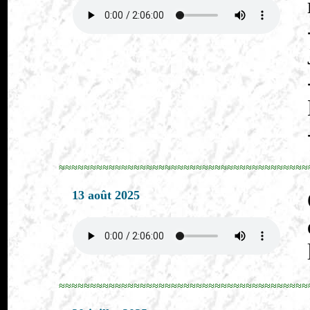
≈≈≈≈≈≈≈≈≈≈≈≈≈≈≈≈≈≈≈≈≈≈≈≈≈≈≈≈≈≈≈≈≈≈≈≈≈≈≈≈
13 août 2025
≈≈≈≈≈≈≈≈≈≈≈≈≈≈≈≈≈≈≈≈≈≈≈≈≈≈≈≈≈≈≈≈≈≈≈≈≈≈≈≈