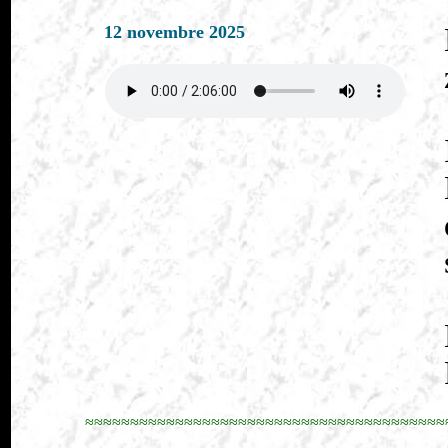
12 novembre 2025
≈≈≈≈≈≈≈≈≈≈≈≈≈≈≈≈≈≈≈≈≈≈≈≈≈≈≈≈≈≈≈≈≈≈≈≈≈≈≈≈