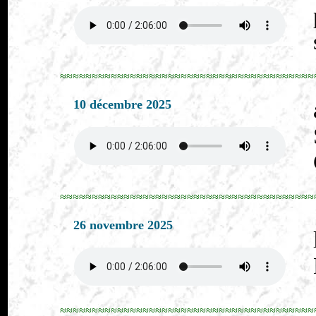
≈≈≈≈≈≈≈≈≈≈≈≈≈≈≈≈≈≈≈≈≈≈≈≈≈≈≈≈≈≈≈≈≈≈≈≈≈≈≈≈
10 décembre 2025
≈≈≈≈≈≈≈≈≈≈≈≈≈≈≈≈≈≈≈≈≈≈≈≈≈≈≈≈≈≈≈≈≈≈≈≈≈≈≈≈
26 novembre 2025
≈≈≈≈≈≈≈≈≈≈≈≈≈≈≈≈≈≈≈≈≈≈≈≈≈≈≈≈≈≈≈≈≈≈≈≈≈≈≈≈