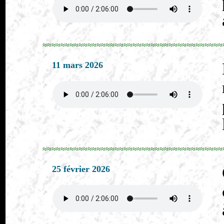
≈≈≈≈≈≈≈≈≈≈≈≈≈≈≈≈≈≈≈≈≈≈≈≈≈≈≈≈≈≈≈≈≈≈≈≈≈≈≈≈
11 mars 2026
≈≈≈≈≈≈≈≈≈≈≈≈≈≈≈≈≈≈≈≈≈≈≈≈≈≈≈≈≈≈≈≈≈≈≈≈≈≈≈≈
25 février 2026