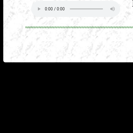
≈≈≈≈≈≈≈≈≈≈≈≈≈≈≈≈≈≈≈≈≈≈≈≈≈≈≈≈≈≈≈≈≈≈≈≈≈≈≈≈