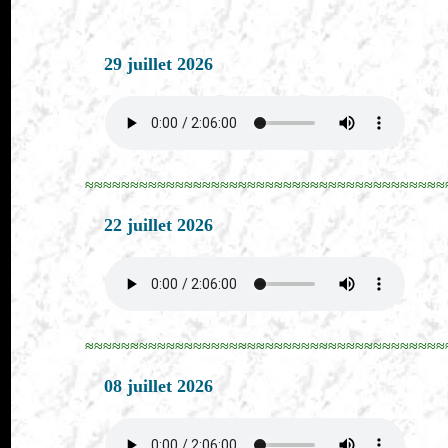
29 juillet 2026
≈≈≈≈≈≈≈≈≈≈≈≈≈≈≈≈≈≈≈≈≈≈≈≈≈≈≈≈≈≈≈≈≈≈≈≈≈≈≈≈
22 juillet 2026
≈≈≈≈≈≈≈≈≈≈≈≈≈≈≈≈≈≈≈≈≈≈≈≈≈≈≈≈≈≈≈≈≈≈≈≈≈≈≈≈
08 juillet 2026