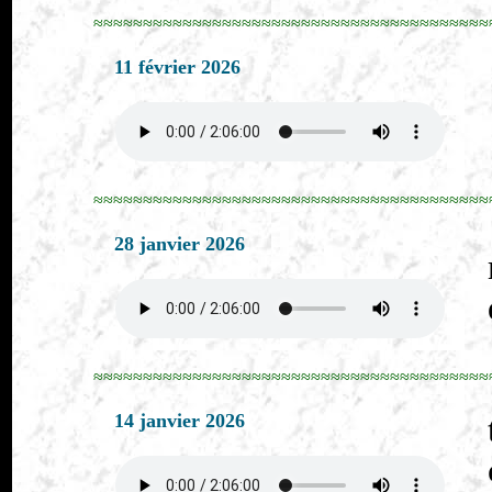
≈≈≈≈≈≈≈≈≈≈≈≈≈≈≈≈≈≈≈≈≈≈≈≈≈≈≈≈≈≈≈≈≈≈≈≈≈≈≈≈
11 février 2026
≈≈≈≈≈≈≈≈≈≈≈≈≈≈≈≈≈≈≈≈≈≈≈≈≈≈≈≈≈≈≈≈≈≈≈≈≈≈≈≈
28 janvier 2026
≈≈≈≈≈≈≈≈≈≈≈≈≈≈≈≈≈≈≈≈≈≈≈≈≈≈≈≈≈≈≈≈≈≈≈≈≈≈≈≈
14 janvier 2026