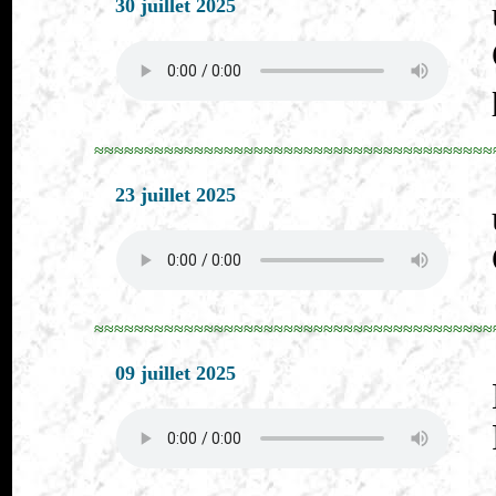
30 juillet 2025
≈≈≈≈≈≈≈≈≈≈≈≈≈≈≈≈≈≈≈≈≈≈≈≈≈≈≈≈≈≈≈≈≈≈≈≈≈≈≈≈
23 juillet 2025
≈≈≈≈≈≈≈≈≈≈≈≈≈≈≈≈≈≈≈≈≈≈≈≈≈≈≈≈≈≈≈≈≈≈≈≈≈≈≈≈
09 juillet 2025