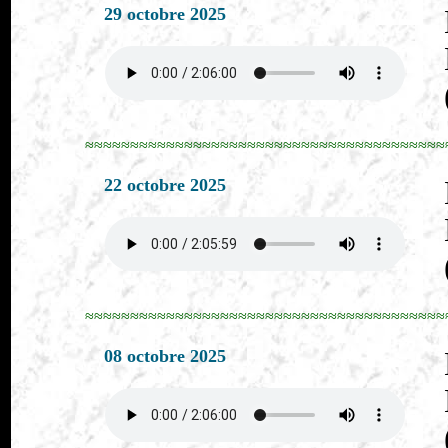
29 octobre 2025
≈≈≈≈≈≈≈≈≈≈≈≈≈≈≈≈≈≈≈≈≈≈≈≈≈≈≈≈≈≈≈≈≈≈≈≈≈≈≈≈
22 octobre 2025
≈≈≈≈≈≈≈≈≈≈≈≈≈≈≈≈≈≈≈≈≈≈≈≈≈≈≈≈≈≈≈≈≈≈≈≈≈≈≈≈
08 octobre 2025