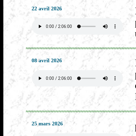
22 avril 2026
≈≈≈≈≈≈≈≈≈≈≈≈≈≈≈≈≈≈≈≈≈≈≈≈≈≈≈≈≈≈≈≈≈≈≈≈≈≈≈≈
08 avril 2026
≈≈≈≈≈≈≈≈≈≈≈≈≈≈≈≈≈≈≈≈≈≈≈≈≈≈≈≈≈≈≈≈≈≈≈≈≈≈≈≈
25 mars 2026