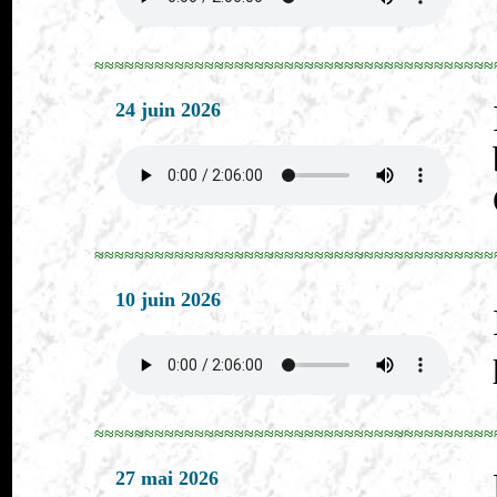
≈≈≈≈≈≈≈≈≈≈≈≈≈≈≈≈≈≈≈≈≈≈≈≈≈≈≈≈≈≈≈≈≈≈≈≈≈≈≈≈
24 juin 2026
≈≈≈≈≈≈≈≈≈≈≈≈≈≈≈≈≈≈≈≈≈≈≈≈≈≈≈≈≈≈≈≈≈≈≈≈≈≈≈≈
10 juin 2026
≈≈≈≈≈≈≈≈≈≈≈≈≈≈≈≈≈≈≈≈≈≈≈≈≈≈≈≈≈≈≈≈≈≈≈≈≈≈≈≈
27 mai 2026