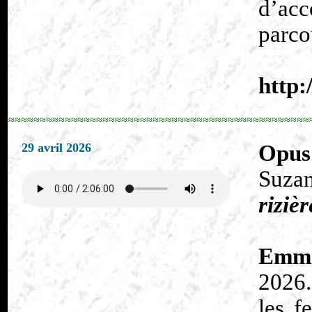
d’acc
parcou
http:
≈≈≈≈≈≈≈≈≈≈≈≈≈≈≈≈≈≈≈≈≈≈≈≈≈≈≈≈≈≈≈≈≈≈≈≈≈≈≈≈≈≈≈≈≈≈≈≈
29 avril 2026
Opus
Suzan
rizièr
Emma
2026.
les f