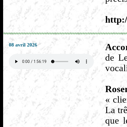
http:
≈≈≈≈≈≈≈≈≈≈≈≈≈≈≈≈≈≈≈≈≈≈≈≈≈≈≈≈≈≈≈≈≈≈≈≈≈≈≈≈≈≈≈≈≈≈≈≈
08 avril 2026
Accor
de Le
vocal
Rose
« cli
La tr
que l