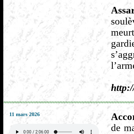
Assa
soulè
meurt
gardi
s’agg
l’arm
http:
≈≈≈≈≈≈≈≈≈≈≈≈≈≈≈≈≈≈≈≈≈≈≈≈≈≈≈≈≈≈≈≈≈≈≈≈≈≈≈≈≈≈≈≈≈≈≈≈
11 mars 2026
Accor
de ma