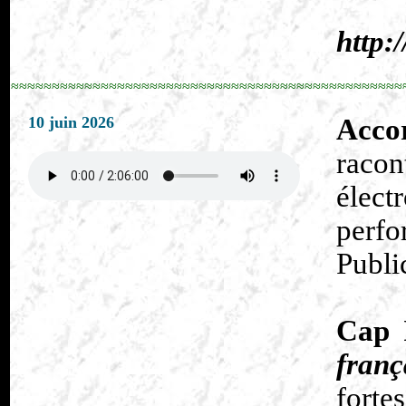
http:
≈≈≈≈≈≈≈≈≈≈≈≈≈≈≈≈≈≈≈≈≈≈≈≈≈≈≈≈≈≈≈≈≈≈≈≈≈≈≈≈≈≈≈≈≈≈≈≈
10 juin 2026
Accor
racon
élect
perfo
Publi
Cap 
franç
forte