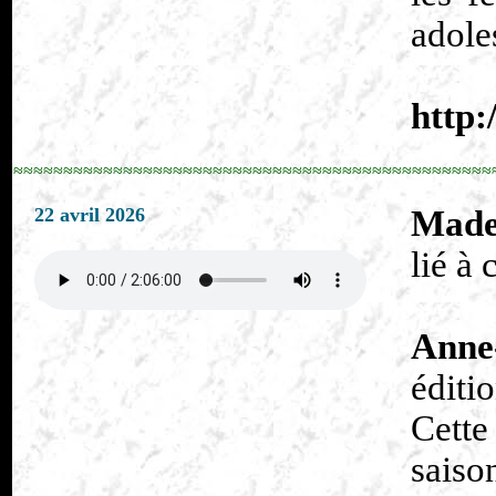
adole
http:
≈≈≈≈≈≈≈≈≈≈≈≈≈≈≈≈≈≈≈≈≈≈≈≈≈≈≈≈≈≈≈≈≈≈≈≈≈≈≈≈≈≈≈≈≈≈≈≈
22 avril 2026
Made
lié à 
Anne
éditi
Cette
saiso