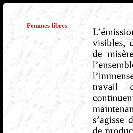
Femmes libres
L’émissi
visibles, 
de misèr
l’ensembl
l’immense
travail 
continu
maintenan
s’agisse 
de produc