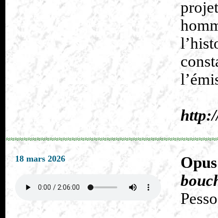
proje
homm
l’his
const
l’émi
http:
≈≈≈≈≈≈≈≈≈≈≈≈≈≈≈≈≈≈≈≈≈≈≈≈≈≈≈≈≈≈≈≈≈≈≈≈≈≈≈≈≈≈≈≈≈≈≈≈
18 mars 2026
Opus
bouc
Pesso