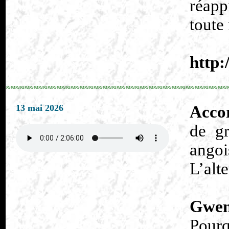
réapp
toute 
http:
≈≈≈≈≈≈≈≈≈≈≈≈≈≈≈≈≈≈≈≈≈≈≈≈≈≈≈≈≈≈≈≈≈≈≈≈≈≈≈≈≈≈≈≈≈≈≈≈
13 mai 2026
Accor
de gr
angoi
L’alt
Gwen
Pourq