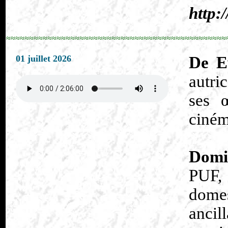
http:
≈≈≈≈≈≈≈≈≈≈≈≈≈≈≈≈≈≈≈≈≈≈≈≈≈≈≈≈≈≈≈≈≈≈≈≈≈≈≈≈≈≈≈≈≈≈≈≈
01 juillet 2026
De Ev
autri
ses 
ciném
Domi
PUF, 
domes
ancil