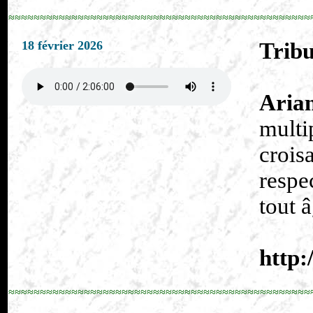
≈≈≈≈≈≈≈≈≈≈≈≈≈≈≈≈≈≈≈≈≈≈≈≈≈≈≈≈≈≈≈≈≈≈≈≈≈≈≈≈≈≈≈≈≈≈≈≈
18 février 2026
Tribu
Aria
multi
crois
respe
tout 
http:
≈≈≈≈≈≈≈≈≈≈≈≈≈≈≈≈≈≈≈≈≈≈≈≈≈≈≈≈≈≈≈≈≈≈≈≈≈≈≈≈≈≈≈≈≈≈≈≈