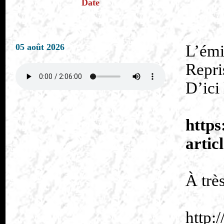
Date
05 août 2026
L’émi
Repri
D’ici
https
arti
À trè
http: