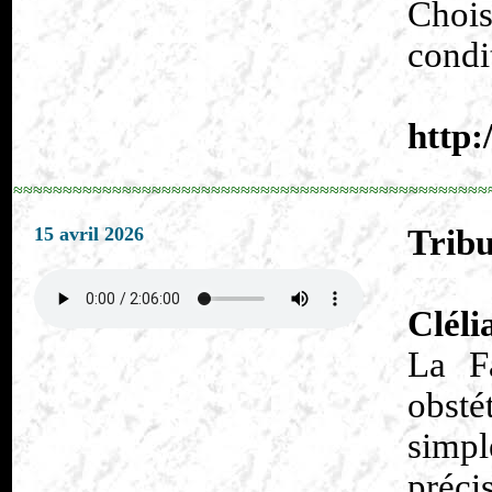
Chois
condit
http:
≈≈≈≈≈≈≈≈≈≈≈≈≈≈≈≈≈≈≈≈≈≈≈≈≈≈≈≈≈≈≈≈≈≈≈≈≈≈≈≈≈≈≈≈≈≈≈≈
15 avril 2026
Tribu
Clél
La Fa
obsté
simpl
préci