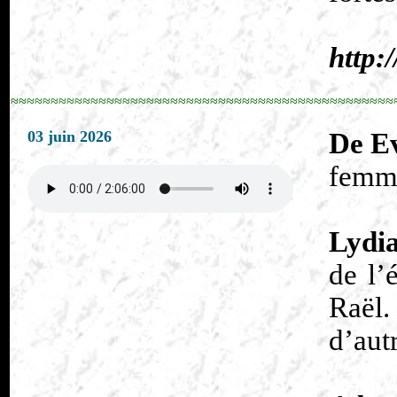
http:
≈≈≈≈≈≈≈≈≈≈≈≈≈≈≈≈≈≈≈≈≈≈≈≈≈≈≈≈≈≈≈≈≈≈≈≈≈≈≈≈≈≈≈≈≈≈≈≈
03 juin 2026
De Ev
femme
Lydi
de l’
Raël.
d’autr