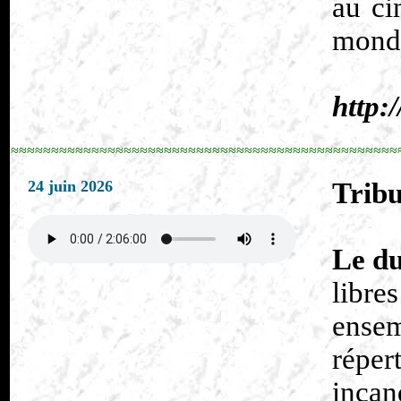
au ci
monde
http:
≈≈≈≈≈≈≈≈≈≈≈≈≈≈≈≈≈≈≈≈≈≈≈≈≈≈≈≈≈≈≈≈≈≈≈≈≈≈≈≈≈≈≈≈≈≈≈≈
24 juin 2026
Tribu
Le d
libre
ensem
réper
incan