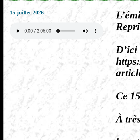
15 juillet 2026
L’émi
Repri
D’ici
https
artic
Ce 15
À trè