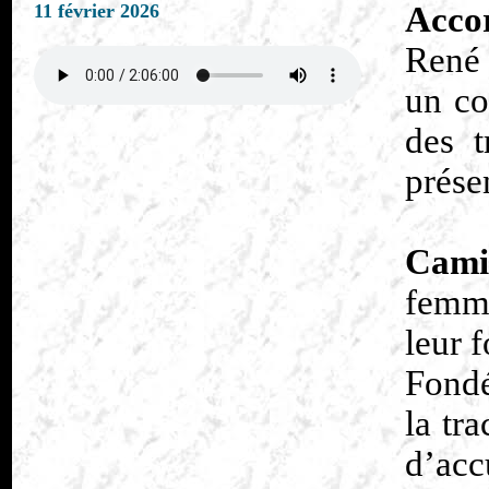
11 février 2026
Accor
René 
un co
des t
prése
Cami
femme
leur 
Fondé
la tr
d’acc