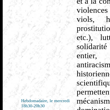
et à la co
violences
viols, h
prostitut
etc.), lu
solidari
entier, 
antiraci
historien
scientif
permette
mécani
Hebdomadaire, le mercredi
18h30-20h30