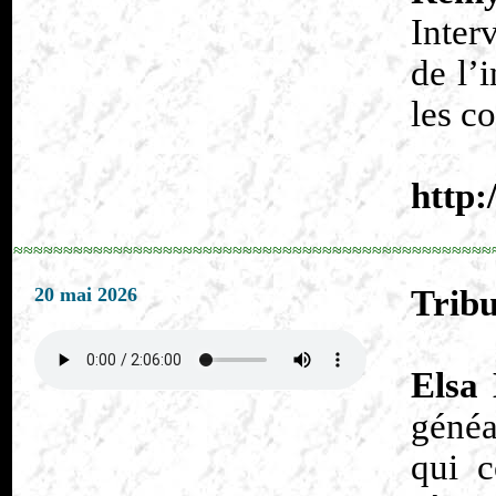
Inter
de l’
les c
http:
≈≈≈≈≈≈≈≈≈≈≈≈≈≈≈≈≈≈≈≈≈≈≈≈≈≈≈≈≈≈≈≈≈≈≈≈≈≈≈≈≈≈≈≈≈≈≈≈
20 mai 2026
Tribu
Elsa
généa
qui c