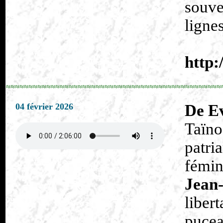
souve
lignes
http:
≈≈≈≈≈≈≈≈≈≈≈≈≈≈≈≈≈≈≈≈≈≈≈≈≈≈≈≈≈≈≈≈≈≈≈≈≈≈≈≈≈≈≈≈≈≈≈≈
04 février 2026
De Ev
Taïno
patri
fémin
Jean
liber
pucea