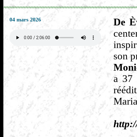
≈≈≈≈≈≈≈≈≈≈≈≈≈≈≈≈≈≈≈≈≈≈≈≈≈≈≈≈≈≈≈≈≈≈≈≈≈≈≈≈≈≈≈≈≈≈≈≈
04 mars 2026
De Èv
cente
inspi
son p
Moni
a 37 
réédi
Maria
http: