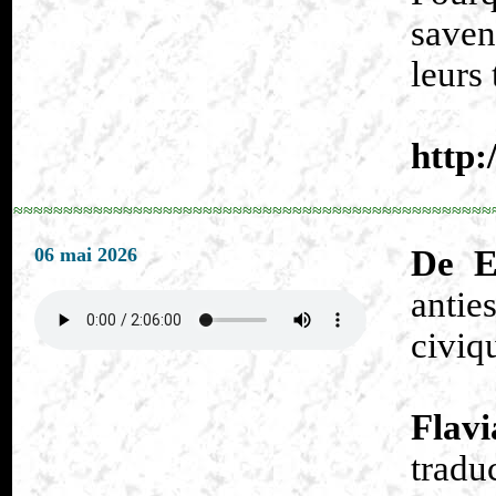
saven
leurs 
http:
≈≈≈≈≈≈≈≈≈≈≈≈≈≈≈≈≈≈≈≈≈≈≈≈≈≈≈≈≈≈≈≈≈≈≈≈≈≈≈≈≈≈≈≈≈≈≈≈
06 mai 2026
De E
antie
civiq
Flav
tradu