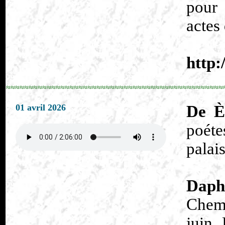
pour 
actes
http:
≈≈≈≈≈≈≈≈≈≈≈≈≈≈≈≈≈≈≈≈≈≈≈≈≈≈≈≈≈≈≈≈≈≈≈≈≈≈≈≈≈≈≈≈≈≈≈≈
01 avril 2026
De È
poéte
palai
Daphn
Chemi
juin.