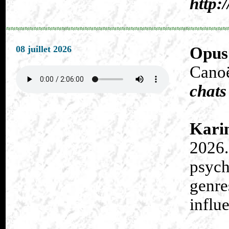
http:
≈≈≈≈≈≈≈≈≈≈≈≈≈≈≈≈≈≈≈≈≈≈≈≈≈≈≈≈≈≈≈≈≈≈≈≈≈≈≈≈≈≈≈≈≈≈≈≈
08 juillet 2026
Opus
Cano
chats
Kari
2026.
psych
genre
influe