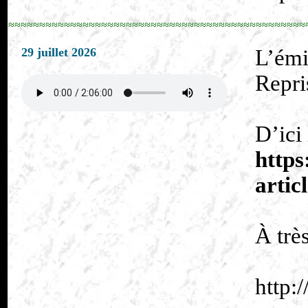
≈≈≈≈≈≈≈≈≈≈≈≈≈≈≈≈≈≈≈≈≈≈≈≈≈≈≈≈≈≈≈≈≈≈≈≈≈≈≈≈≈≈≈≈≈≈≈≈
29 juillet 2026
L’émi
Repri
D’ici
https
arti
À trè
http: