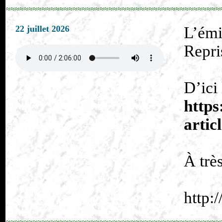
≈≈≈≈≈≈≈≈≈≈≈≈≈≈≈≈≈≈≈≈≈≈≈≈≈≈≈≈≈≈≈≈≈≈≈≈≈≈≈≈≈≈≈≈≈≈≈≈
22 juillet 2026
L’émi
Repri
D’ici
https
arti
À trè
http:
≈≈≈≈≈≈≈≈≈≈≈≈≈≈≈≈≈≈≈≈≈≈≈≈≈≈≈≈≈≈≈≈≈≈≈≈≈≈≈≈≈≈≈≈≈≈≈≈