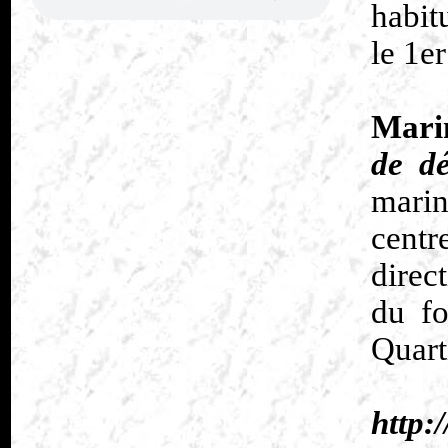
habit
le 1e
Mari
de dé
marin
centr
direc
du fo
Quarti
http: