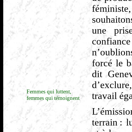
féminist
souhaiton
une pris
confianc
n’oublio
forcé le 
dit Gene
d’exclure
Femmes qui luttent,
travail éga
femmes qui témoignent
L’émissio
terrain : 