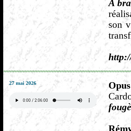
A bra
réali
son v
trans
http:
≈≈≈≈≈≈≈≈≈≈≈≈≈≈≈≈≈≈≈≈≈≈≈≈≈≈≈≈≈≈≈≈≈≈≈≈≈≈≈≈≈≈≈≈≈≈≈≈
27 mai 2026
Opus
Card
fougè
Rémy