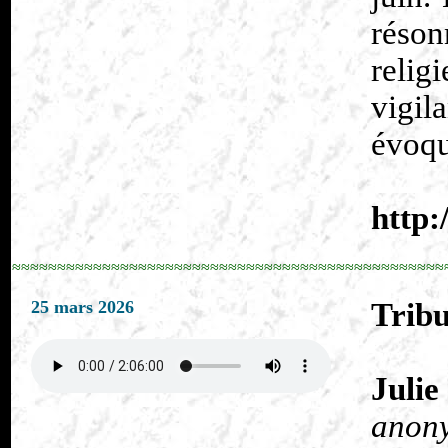
réson
relig
vigil
évoqu
http:
≈≈≈≈≈≈≈≈≈≈≈≈≈≈≈≈≈≈≈≈≈≈≈≈≈≈≈≈≈≈≈≈≈≈≈≈≈≈≈≈≈≈≈≈≈≈≈≈
25 mars 2026
Tribu
Juli
anony