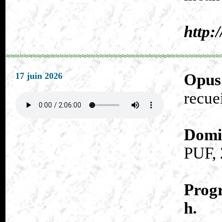
http:
≈≈≈≈≈≈≈≈≈≈≈≈≈≈≈≈≈≈≈≈≈≈≈≈≈≈≈≈≈≈≈≈≈≈≈≈≈≈≈≈≈≈≈≈≈≈≈≈
17 juin 2026
Opus
recue
Domi
PUF, 
Progr
h.