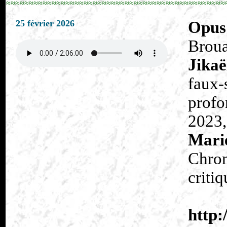
≈≈≈≈≈≈≈≈≈≈≈≈≈≈≈≈≈≈≈≈≈≈≈≈≈≈≈≈≈≈≈≈≈≈≈≈≈≈≈≈≈≈≈≈≈≈≈≈
25 février 2026
Opus
Broua
Jikaë
faux-
profo
2023, 
Mari
Chron
critiq
http: