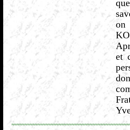
que
sav
on 
KO
Apr
et 
per
don
com
Fra
Yve
≈≈≈≈≈≈≈≈≈≈≈≈≈≈≈≈≈≈≈≈≈≈≈≈≈≈≈≈≈≈≈≈≈≈≈≈≈≈≈≈≈≈≈≈≈