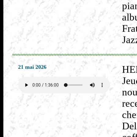
pia
alb
Fra
Jaz
≈≈≈≈≈≈≈≈≈≈≈≈≈≈≈≈≈≈≈≈≈≈≈≈≈≈≈≈≈≈≈≈≈≈≈≈≈≈≈≈≈≈≈≈≈
21 mai 2026
HE
Jeu
nou
rec
che
Del