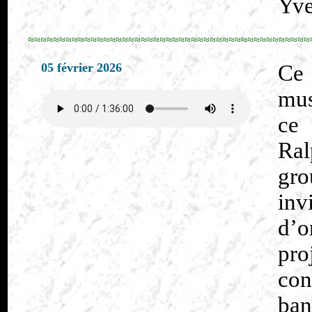
Yve
≈≈≈≈≈≈≈≈≈≈≈≈≈≈≈≈≈≈≈≈≈≈≈≈≈≈≈≈≈≈≈≈≈≈≈≈≈≈≈≈≈≈≈≈≈
05 février 2026
Ce
mus
ce 
Ral
gr
in
d’o
pr
con
ban