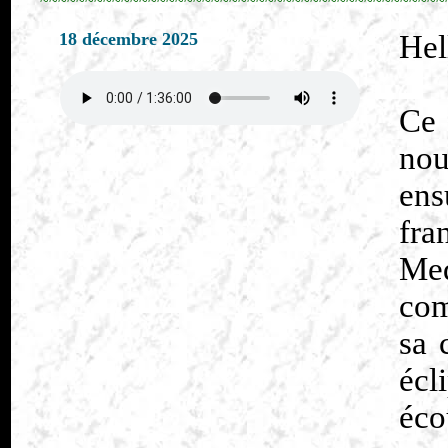
18 décembre 2025
Hel
Ce
no
ens
fr
Med
com
sa 
écl
éco