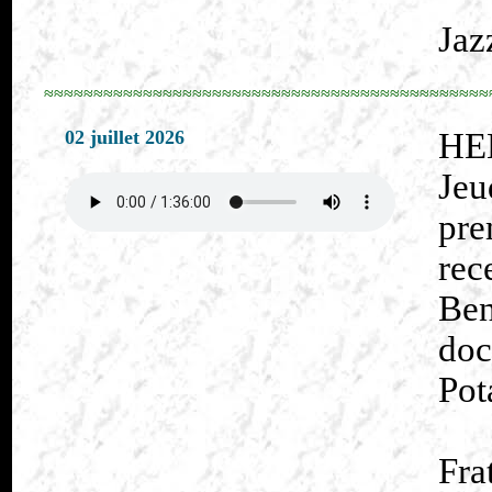
Jaz
≈≈≈≈≈≈≈≈≈≈≈≈≈≈≈≈≈≈≈≈≈≈≈≈≈≈≈≈≈≈≈≈≈≈≈≈≈≈≈≈≈≈≈≈≈
02 juillet 2026
HE
Je
pr
re
Be
doc
Pot
Fra