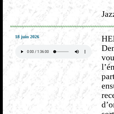
Jaz
≈≈≈≈≈≈≈≈≈≈≈≈≈≈≈≈≈≈≈≈≈≈≈≈≈≈≈≈≈≈≈≈≈≈≈≈≈≈≈≈≈≈≈≈≈
18 juin 2026
HE
Dem
vo
l’é
par
en
rec
d’o