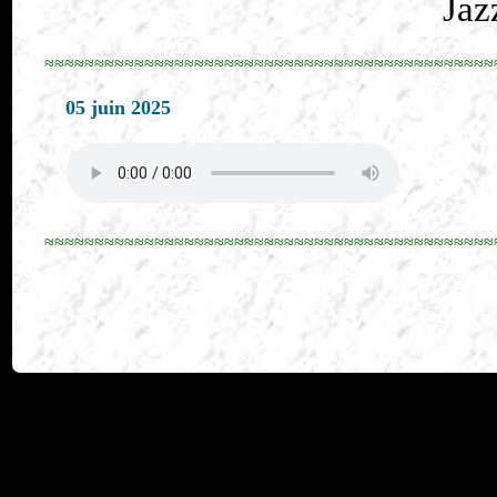
Jaz
≈≈≈≈≈≈≈≈≈≈≈≈≈≈≈≈≈≈≈≈≈≈≈≈≈≈≈≈≈≈≈≈≈≈≈≈≈≈≈≈≈≈≈≈≈
05 juin 2025
≈≈≈≈≈≈≈≈≈≈≈≈≈≈≈≈≈≈≈≈≈≈≈≈≈≈≈≈≈≈≈≈≈≈≈≈≈≈≈≈≈≈≈≈≈