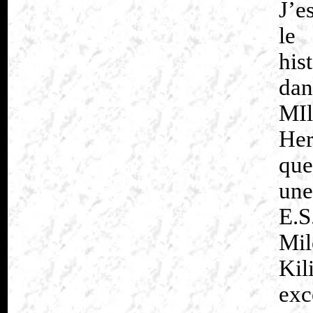
J’e
le
his
da
MIl
Her
que
une
E.S
Mi
Ki
exc