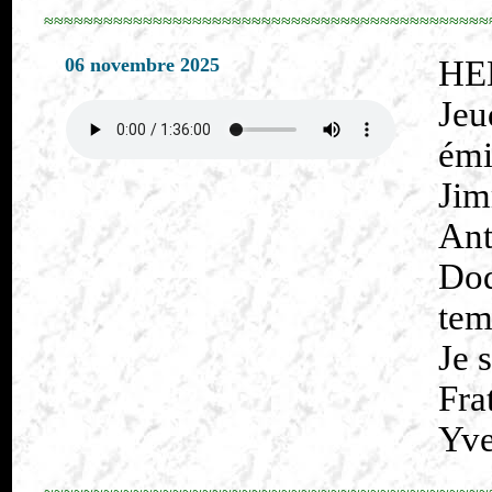
≈≈≈≈≈≈≈≈≈≈≈≈≈≈≈≈≈≈≈≈≈≈≈≈≈≈≈≈≈≈≈≈≈≈≈≈≈≈≈≈≈≈≈≈≈
06 novembre 2025
HE
Jeu
émi
Ji
Ant
Dod
tem
Je 
Fra
Yve