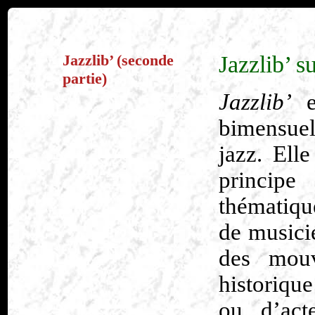
Jazzlib’ (seconde
Jazzlib’ s
partie)
Jazzlib’
e
bimensue
jazz. Ell
princip
thématique
de musici
des mouv
historique
ou d’act