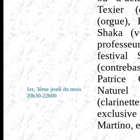
Texier (
(orgue),
Shaka (vo
professeu
festival
(contreba
Patrice 
Naturel
1er, 3ème jeudi du mois
20h30-22h00
(clarine
exclusiv
Martino, e