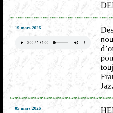
DE
≈≈≈≈≈≈≈≈≈≈≈≈≈≈≈≈≈≈≈≈≈≈≈≈≈≈≈≈≈≈≈≈≈≈≈≈≈≈≈≈≈≈≈≈≈
19 mars 2026
Des
no
d’o
pou
tou
Fra
Jaz
≈≈≈≈≈≈≈≈≈≈≈≈≈≈≈≈≈≈≈≈≈≈≈≈≈≈≈≈≈≈≈≈≈≈≈≈≈≈≈≈≈≈≈≈≈
05 mars 2026
HE