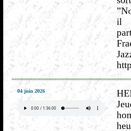
sor
”No
il
par
Fra
Jaz
htt
≈≈≈≈≈≈≈≈≈≈≈≈≈≈≈≈≈≈≈≈≈≈≈≈≈≈≈≈≈≈≈≈≈≈≈≈≈≈≈≈≈≈≈≈≈
04 juin 2026
HE
Je
hom
heu