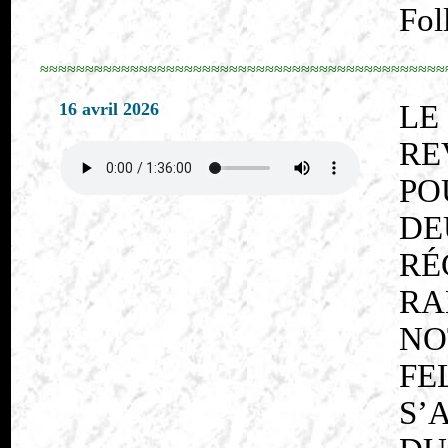
Fol
≈≈≈≈≈≈≈≈≈≈≈≈≈≈≈≈≈≈≈≈≈≈≈≈≈≈≈≈≈≈≈≈≈≈≈≈≈≈≈≈≈≈≈≈≈
16 avril 2026
LE
RE
PO
D
RÉ
RA
NO
FE
S’