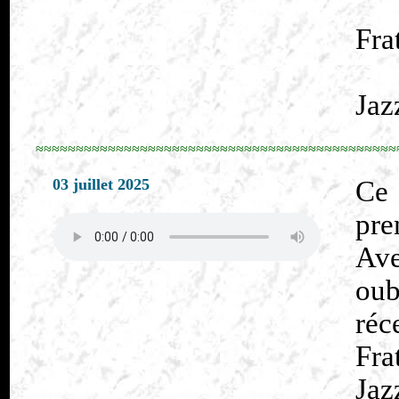
Fra
Jaz
≈≈≈≈≈≈≈≈≈≈≈≈≈≈≈≈≈≈≈≈≈≈≈≈≈≈≈≈≈≈≈≈≈≈≈≈≈≈≈≈≈≈≈≈≈
03 juillet 2025
Ce
pre
Ave
ou
réc
Fra
Jaz