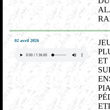
DU
AL
RA
≈≈≈≈≈≈≈≈≈≈≈≈≈≈≈≈≈≈≈≈≈≈≈≈≈≈≈≈≈≈≈≈≈≈≈≈≈≈≈≈≈≈≈≈≈
02 avril 2026
JE
PL
ET
SU
EN
P
P
ET