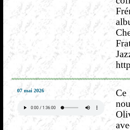
cof
Fré
al
Che
Fra
Jaz
htt
≈≈≈≈≈≈≈≈≈≈≈≈≈≈≈≈≈≈≈≈≈≈≈≈≈≈≈≈≈≈≈≈≈≈≈≈≈≈≈≈≈≈≈≈≈
07 mai 2026
Ce
nou
Oli
av