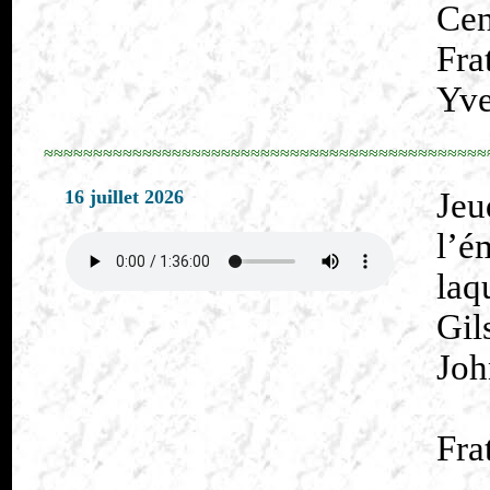
Cen
Fra
Yve
≈≈≈≈≈≈≈≈≈≈≈≈≈≈≈≈≈≈≈≈≈≈≈≈≈≈≈≈≈≈≈≈≈≈≈≈≈≈≈≈≈≈≈≈≈
16 juillet 2026
Jeu
l’é
laq
Gi
Joh
Fra