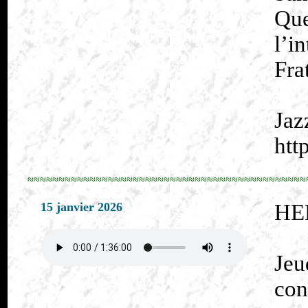
Qu
l’i
Fra
Jaz
htt
≈≈≈≈≈≈≈≈≈≈≈≈≈≈≈≈≈≈≈≈≈≈≈≈≈≈≈≈≈≈≈≈≈≈≈≈≈≈≈≈≈≈≈≈≈
15 janvier 2026
HE
Jeu
co