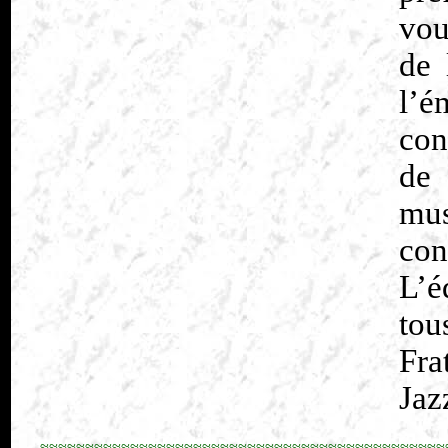
vou
de 
l’é
con
de
mu
con
L’é
tou
Fra
Jaz
≈≈≈≈≈≈≈≈≈≈≈≈≈≈≈≈≈≈≈≈≈≈≈≈≈≈≈≈≈≈≈≈≈≈≈≈≈≈≈≈≈≈≈≈≈