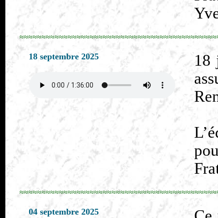
Yve
≈≈≈≈≈≈≈≈≈≈≈≈≈≈≈≈≈≈≈≈≈≈≈≈≈≈≈≈≈≈≈≈≈≈≈≈≈≈≈≈≈≈≈≈≈
18 septembre 2025
18 
ass
Ren
L’é
pou
Fra
≈≈≈≈≈≈≈≈≈≈≈≈≈≈≈≈≈≈≈≈≈≈≈≈≈≈≈≈≈≈≈≈≈≈≈≈≈≈≈≈≈≈≈≈≈
04 septembre 2025
Ce 