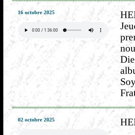
≈≈≈≈≈≈≈≈≈≈≈≈≈≈≈≈≈≈≈≈≈≈≈≈≈≈≈≈≈≈≈≈≈≈≈≈≈≈≈≈≈≈≈≈≈
16 octobre 2025
HE
Je
pre
nou
Die
alb
Soy
Fra
≈≈≈≈≈≈≈≈≈≈≈≈≈≈≈≈≈≈≈≈≈≈≈≈≈≈≈≈≈≈≈≈≈≈≈≈≈≈≈≈≈≈≈≈≈
02 octobre 2025
HE