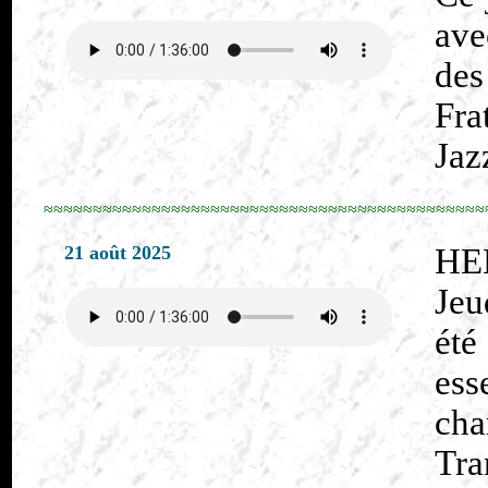
ave
des
Fra
Jaz
≈≈≈≈≈≈≈≈≈≈≈≈≈≈≈≈≈≈≈≈≈≈≈≈≈≈≈≈≈≈≈≈≈≈≈≈≈≈≈≈≈≈≈≈≈
21 août 2025
HE
Jeu
ét
ess
cha
Tra