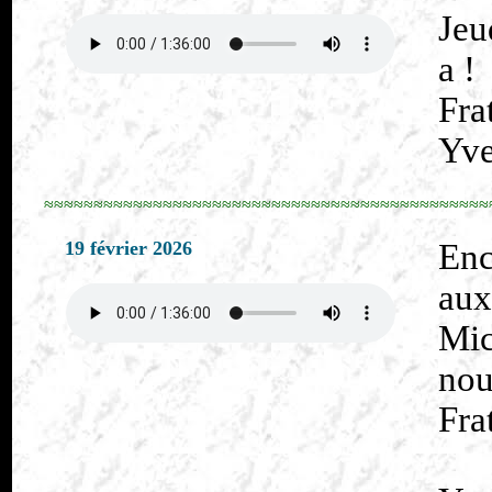
Jeu
a !
Fra
Yve
≈≈≈≈≈≈≈≈≈≈≈≈≈≈≈≈≈≈≈≈≈≈≈≈≈≈≈≈≈≈≈≈≈≈≈≈≈≈≈≈≈≈≈≈≈
19 février 2026
En
aux
Mic
nou
Fra