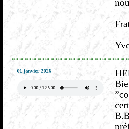
nou
Fra
Yve
≈≈≈≈≈≈≈≈≈≈≈≈≈≈≈≈≈≈≈≈≈≈≈≈≈≈≈≈≈≈≈≈≈≈≈≈≈≈≈≈≈≈≈≈≈
01 janvier 2026
HE
Bi
”co
cer
B.
pré