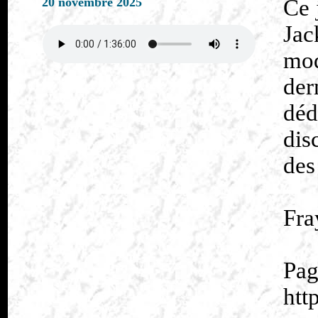
20 novembre 2025
Ce 
Jac
mod
de
dé
dis
des
Fra
htt