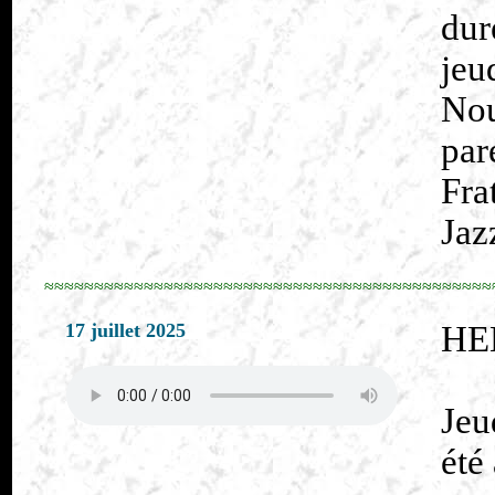
dur
jeu
No
par
Fra
Jaz
≈≈≈≈≈≈≈≈≈≈≈≈≈≈≈≈≈≈≈≈≈≈≈≈≈≈≈≈≈≈≈≈≈≈≈≈≈≈≈≈≈≈≈≈≈
17 juillet 2025
HE
Jeu
été