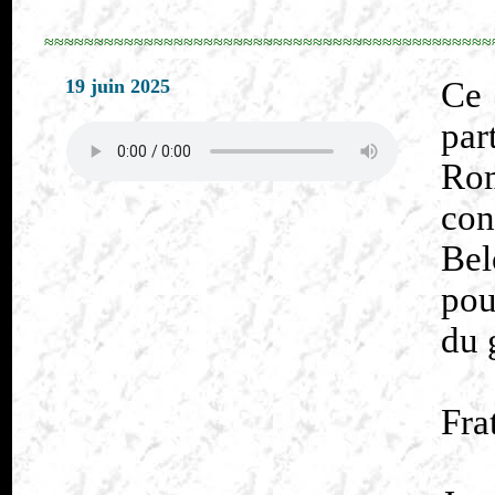
≈≈≈≈≈≈≈≈≈≈≈≈≈≈≈≈≈≈≈≈≈≈≈≈≈≈≈≈≈≈≈≈≈≈≈≈≈≈≈≈≈≈≈≈≈
19 juin 2025
Ce 
par
Ro
con
Bel
pou
du 
Fra