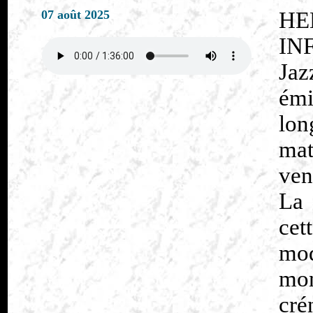
07 août 2025
HE
IN
Jaz
émi
lo
mat
ven
La 
cet
mod
mon
cré