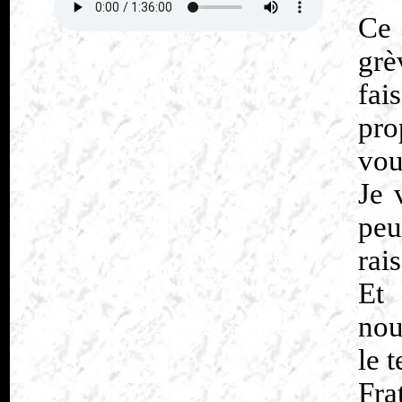
Ce 
grè
fa
pro
vou
Je 
peu
rai
Et
nou
le 
Fra