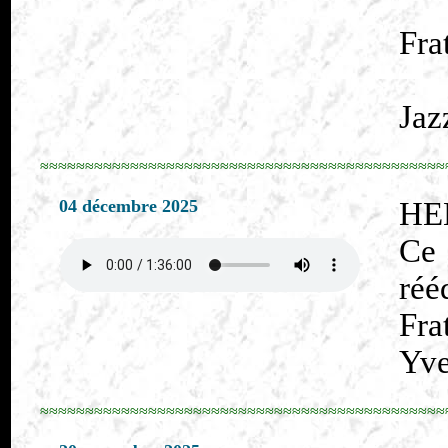
Fra
Jaz
≈≈≈≈≈≈≈≈≈≈≈≈≈≈≈≈≈≈≈≈≈≈≈≈≈≈≈≈≈≈≈≈≈≈≈≈≈≈≈≈≈≈≈≈≈
04 décembre 2025
HE
Ce
réé
Fra
Yve
≈≈≈≈≈≈≈≈≈≈≈≈≈≈≈≈≈≈≈≈≈≈≈≈≈≈≈≈≈≈≈≈≈≈≈≈≈≈≈≈≈≈≈≈≈