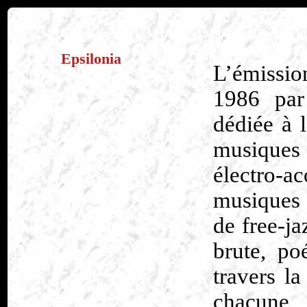
Epsilonia
L’émiss
1986 par
dédiée à 
musique
électro-a
musiques 
de free-j
brute, p
travers la
chacune 