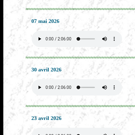
≈≈≈≈≈≈≈≈≈≈≈≈≈≈≈≈≈≈≈≈≈≈≈≈≈≈≈≈≈≈≈≈≈≈≈≈≈≈≈≈
07 mai 2026
≈≈≈≈≈≈≈≈≈≈≈≈≈≈≈≈≈≈≈≈≈≈≈≈≈≈≈≈≈≈≈≈≈≈≈≈≈≈≈≈
30 avril 2026
≈≈≈≈≈≈≈≈≈≈≈≈≈≈≈≈≈≈≈≈≈≈≈≈≈≈≈≈≈≈≈≈≈≈≈≈≈≈≈≈
23 avril 2026