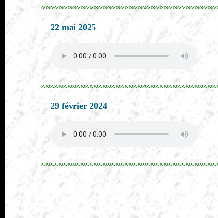
≈≈≈≈≈≈≈≈≈≈≈≈≈≈≈≈≈≈≈≈≈≈≈≈≈≈≈≈≈≈≈≈≈≈≈≈≈≈≈≈
22 mai 2025
≈≈≈≈≈≈≈≈≈≈≈≈≈≈≈≈≈≈≈≈≈≈≈≈≈≈≈≈≈≈≈≈≈≈≈≈≈≈≈≈
29 février 2024
≈≈≈≈≈≈≈≈≈≈≈≈≈≈≈≈≈≈≈≈≈≈≈≈≈≈≈≈≈≈≈≈≈≈≈≈≈≈≈≈