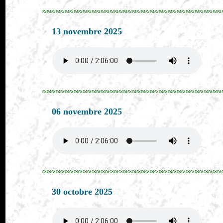
≈≈≈≈≈≈≈≈≈≈≈≈≈≈≈≈≈≈≈≈≈≈≈≈≈≈≈≈≈≈≈≈≈≈≈≈≈≈≈≈
13 novembre 2025
≈≈≈≈≈≈≈≈≈≈≈≈≈≈≈≈≈≈≈≈≈≈≈≈≈≈≈≈≈≈≈≈≈≈≈≈≈≈≈≈
06 novembre 2025
≈≈≈≈≈≈≈≈≈≈≈≈≈≈≈≈≈≈≈≈≈≈≈≈≈≈≈≈≈≈≈≈≈≈≈≈≈≈≈≈
30 octobre 2025