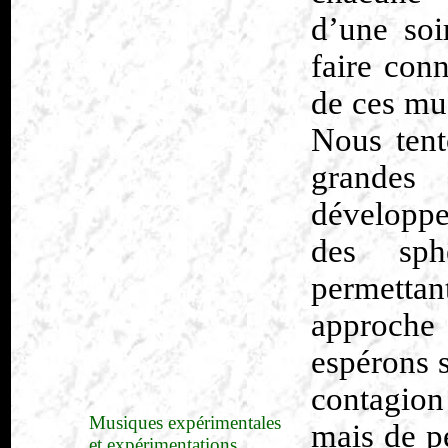
d’une soi
faire conn
de ces mu
Nous tent
grandes 
développe
des sph
permettan
approche 
espérons s
contagion
Musiques expérimentales
mais de p
et expérimentations