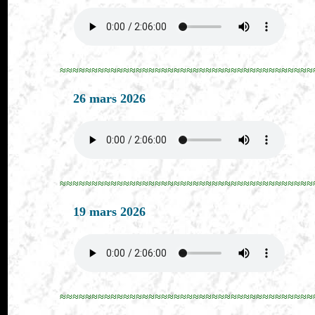
≈≈≈≈≈≈≈≈≈≈≈≈≈≈≈≈≈≈≈≈≈≈≈≈≈≈≈≈≈≈≈≈≈≈≈≈≈≈≈≈
26 mars 2026
≈≈≈≈≈≈≈≈≈≈≈≈≈≈≈≈≈≈≈≈≈≈≈≈≈≈≈≈≈≈≈≈≈≈≈≈≈≈≈≈
19 mars 2026
≈≈≈≈≈≈≈≈≈≈≈≈≈≈≈≈≈≈≈≈≈≈≈≈≈≈≈≈≈≈≈≈≈≈≈≈≈≈≈≈