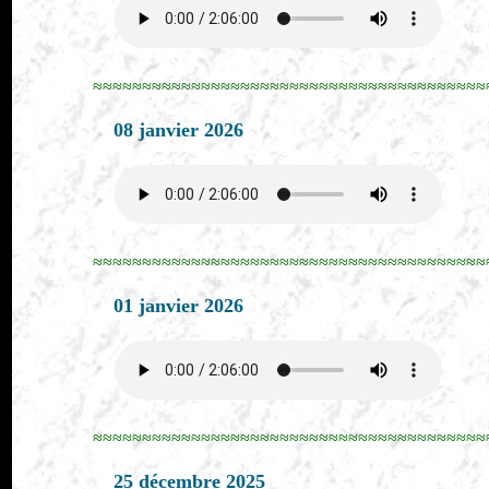
≈≈≈≈≈≈≈≈≈≈≈≈≈≈≈≈≈≈≈≈≈≈≈≈≈≈≈≈≈≈≈≈≈≈≈≈≈≈≈≈
08 janvier 2026
≈≈≈≈≈≈≈≈≈≈≈≈≈≈≈≈≈≈≈≈≈≈≈≈≈≈≈≈≈≈≈≈≈≈≈≈≈≈≈≈
01 janvier 2026
≈≈≈≈≈≈≈≈≈≈≈≈≈≈≈≈≈≈≈≈≈≈≈≈≈≈≈≈≈≈≈≈≈≈≈≈≈≈≈≈
25 décembre 2025