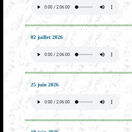
≈≈≈≈≈≈≈≈≈≈≈≈≈≈≈≈≈≈≈≈≈≈≈≈≈≈≈≈≈≈≈≈≈≈≈≈≈≈≈≈
02 juillet 2026
≈≈≈≈≈≈≈≈≈≈≈≈≈≈≈≈≈≈≈≈≈≈≈≈≈≈≈≈≈≈≈≈≈≈≈≈≈≈≈≈
25 juin 2026
≈≈≈≈≈≈≈≈≈≈≈≈≈≈≈≈≈≈≈≈≈≈≈≈≈≈≈≈≈≈≈≈≈≈≈≈≈≈≈≈