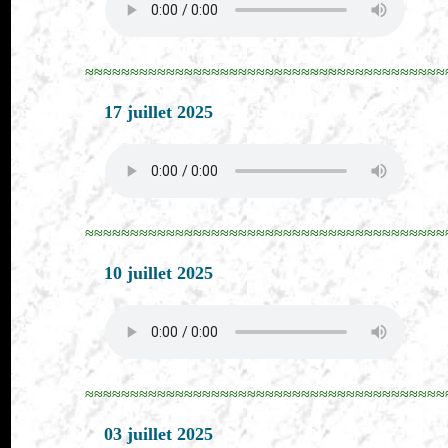
≈≈≈≈≈≈≈≈≈≈≈≈≈≈≈≈≈≈≈≈≈≈≈≈≈≈≈≈≈≈≈≈≈≈≈≈≈≈≈≈
17 juillet 2025
≈≈≈≈≈≈≈≈≈≈≈≈≈≈≈≈≈≈≈≈≈≈≈≈≈≈≈≈≈≈≈≈≈≈≈≈≈≈≈≈
10 juillet 2025
≈≈≈≈≈≈≈≈≈≈≈≈≈≈≈≈≈≈≈≈≈≈≈≈≈≈≈≈≈≈≈≈≈≈≈≈≈≈≈≈
03 juillet 2025