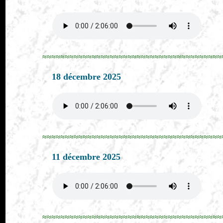
≈≈≈≈≈≈≈≈≈≈≈≈≈≈≈≈≈≈≈≈≈≈≈≈≈≈≈≈≈≈≈≈≈≈≈≈≈≈≈≈
18 décembre 2025
≈≈≈≈≈≈≈≈≈≈≈≈≈≈≈≈≈≈≈≈≈≈≈≈≈≈≈≈≈≈≈≈≈≈≈≈≈≈≈≈
11 décembre 2025
≈≈≈≈≈≈≈≈≈≈≈≈≈≈≈≈≈≈≈≈≈≈≈≈≈≈≈≈≈≈≈≈≈≈≈≈≈≈≈≈