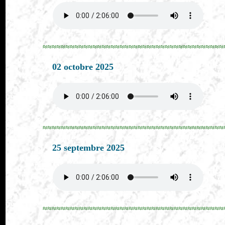
≈≈≈≈≈≈≈≈≈≈≈≈≈≈≈≈≈≈≈≈≈≈≈≈≈≈≈≈≈≈≈≈≈≈≈≈≈≈≈≈
02 octobre 2025
≈≈≈≈≈≈≈≈≈≈≈≈≈≈≈≈≈≈≈≈≈≈≈≈≈≈≈≈≈≈≈≈≈≈≈≈≈≈≈≈
25 septembre 2025
≈≈≈≈≈≈≈≈≈≈≈≈≈≈≈≈≈≈≈≈≈≈≈≈≈≈≈≈≈≈≈≈≈≈≈≈≈≈≈≈