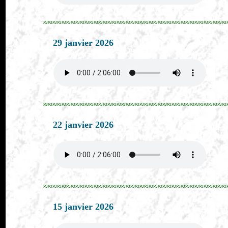
≈≈≈≈≈≈≈≈≈≈≈≈≈≈≈≈≈≈≈≈≈≈≈≈≈≈≈≈≈≈≈≈≈≈≈≈≈≈≈≈
29 janvier 2026
≈≈≈≈≈≈≈≈≈≈≈≈≈≈≈≈≈≈≈≈≈≈≈≈≈≈≈≈≈≈≈≈≈≈≈≈≈≈≈≈
22 janvier 2026
≈≈≈≈≈≈≈≈≈≈≈≈≈≈≈≈≈≈≈≈≈≈≈≈≈≈≈≈≈≈≈≈≈≈≈≈≈≈≈≈
15 janvier 2026