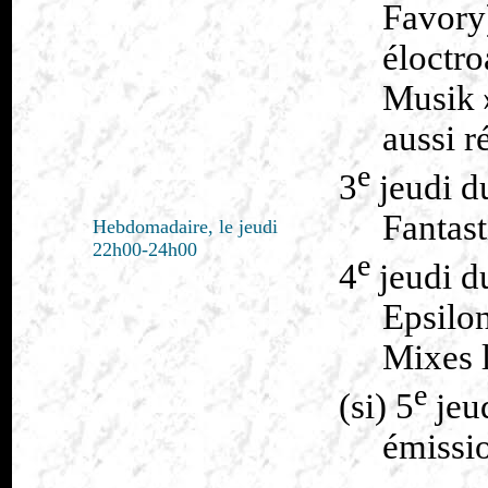
Favor
éloctr
Musik 
aussi r
e
3
jeudi d
Fantast
Hebdomadaire, le jeudi
22h00-24h00
e
4
jeudi d
Epsil
Mixes 
e
(si) 5
jeu
émissio