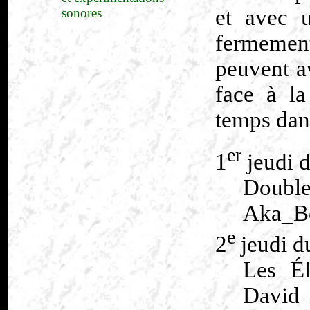
et avec u
sonores
fermemen
peuvent a
face à l
temps dan
er
1
jeudi 
Doubl
Aka_Bo
e
2
jeudi d
Les Él
David