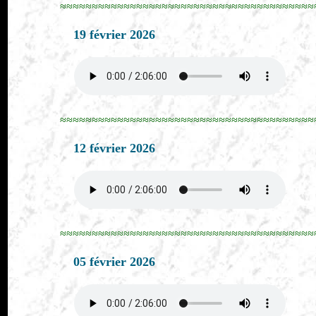
≈≈≈≈≈≈≈≈≈≈≈≈≈≈≈≈≈≈≈≈≈≈≈≈≈≈≈≈≈≈≈≈≈≈≈≈≈≈≈≈
19 février 2026
≈≈≈≈≈≈≈≈≈≈≈≈≈≈≈≈≈≈≈≈≈≈≈≈≈≈≈≈≈≈≈≈≈≈≈≈≈≈≈≈
12 février 2026
≈≈≈≈≈≈≈≈≈≈≈≈≈≈≈≈≈≈≈≈≈≈≈≈≈≈≈≈≈≈≈≈≈≈≈≈≈≈≈≈
05 février 2026