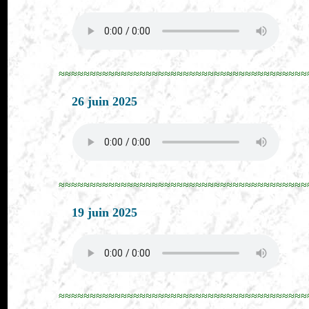
≈≈≈≈≈≈≈≈≈≈≈≈≈≈≈≈≈≈≈≈≈≈≈≈≈≈≈≈≈≈≈≈≈≈≈≈≈≈≈≈
26 juin 2025
≈≈≈≈≈≈≈≈≈≈≈≈≈≈≈≈≈≈≈≈≈≈≈≈≈≈≈≈≈≈≈≈≈≈≈≈≈≈≈≈
19 juin 2025
≈≈≈≈≈≈≈≈≈≈≈≈≈≈≈≈≈≈≈≈≈≈≈≈≈≈≈≈≈≈≈≈≈≈≈≈≈≈≈≈