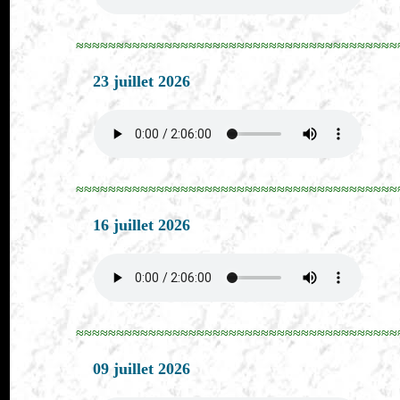
≈≈≈≈≈≈≈≈≈≈≈≈≈≈≈≈≈≈≈≈≈≈≈≈≈≈≈≈≈≈≈≈≈≈≈≈≈≈≈≈
23 juillet 2026
≈≈≈≈≈≈≈≈≈≈≈≈≈≈≈≈≈≈≈≈≈≈≈≈≈≈≈≈≈≈≈≈≈≈≈≈≈≈≈≈
16 juillet 2026
≈≈≈≈≈≈≈≈≈≈≈≈≈≈≈≈≈≈≈≈≈≈≈≈≈≈≈≈≈≈≈≈≈≈≈≈≈≈≈≈
09 juillet 2026