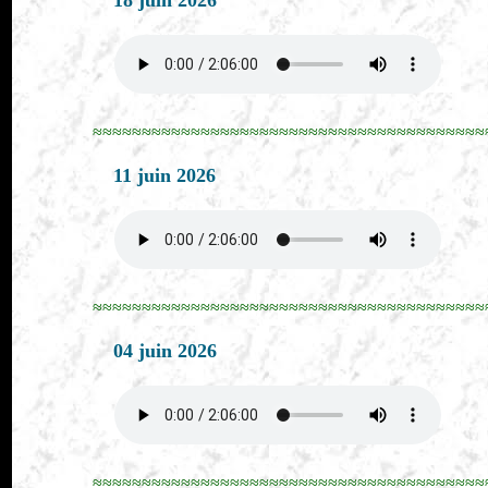
18 juin 2026
≈≈≈≈≈≈≈≈≈≈≈≈≈≈≈≈≈≈≈≈≈≈≈≈≈≈≈≈≈≈≈≈≈≈≈≈≈≈≈≈
11 juin 2026
≈≈≈≈≈≈≈≈≈≈≈≈≈≈≈≈≈≈≈≈≈≈≈≈≈≈≈≈≈≈≈≈≈≈≈≈≈≈≈≈
04 juin 2026
≈≈≈≈≈≈≈≈≈≈≈≈≈≈≈≈≈≈≈≈≈≈≈≈≈≈≈≈≈≈≈≈≈≈≈≈≈≈≈≈