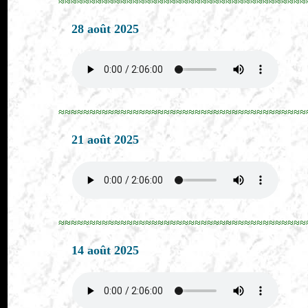
≈≈≈≈≈≈≈≈≈≈≈≈≈≈≈≈≈≈≈≈≈≈≈≈≈≈≈≈≈≈≈≈≈≈≈≈≈≈≈≈
28 août 2025
≈≈≈≈≈≈≈≈≈≈≈≈≈≈≈≈≈≈≈≈≈≈≈≈≈≈≈≈≈≈≈≈≈≈≈≈≈≈≈≈
21 août 2025
≈≈≈≈≈≈≈≈≈≈≈≈≈≈≈≈≈≈≈≈≈≈≈≈≈≈≈≈≈≈≈≈≈≈≈≈≈≈≈≈
14 août 2025