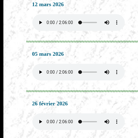
12 mars 2026
≈≈≈≈≈≈≈≈≈≈≈≈≈≈≈≈≈≈≈≈≈≈≈≈≈≈≈≈≈≈≈≈≈≈≈≈≈≈≈≈
05 mars 2026
≈≈≈≈≈≈≈≈≈≈≈≈≈≈≈≈≈≈≈≈≈≈≈≈≈≈≈≈≈≈≈≈≈≈≈≈≈≈≈≈
26 février 2026