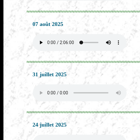
≈≈≈≈≈≈≈≈≈≈≈≈≈≈≈≈≈≈≈≈≈≈≈≈≈≈≈≈≈≈≈≈≈≈≈≈≈≈≈≈
07 août 2025
≈≈≈≈≈≈≈≈≈≈≈≈≈≈≈≈≈≈≈≈≈≈≈≈≈≈≈≈≈≈≈≈≈≈≈≈≈≈≈≈
31 juillet 2025
≈≈≈≈≈≈≈≈≈≈≈≈≈≈≈≈≈≈≈≈≈≈≈≈≈≈≈≈≈≈≈≈≈≈≈≈≈≈≈≈
24 juillet 2025