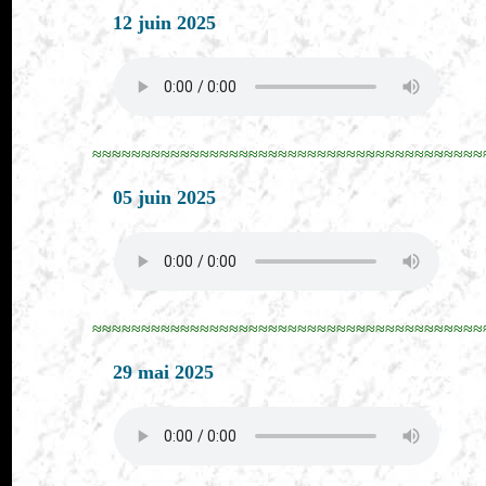
12 juin 2025
≈≈≈≈≈≈≈≈≈≈≈≈≈≈≈≈≈≈≈≈≈≈≈≈≈≈≈≈≈≈≈≈≈≈≈≈≈≈≈≈
05 juin 2025
≈≈≈≈≈≈≈≈≈≈≈≈≈≈≈≈≈≈≈≈≈≈≈≈≈≈≈≈≈≈≈≈≈≈≈≈≈≈≈≈
29 mai 2025