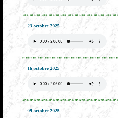
≈≈≈≈≈≈≈≈≈≈≈≈≈≈≈≈≈≈≈≈≈≈≈≈≈≈≈≈≈≈≈≈≈≈≈≈≈≈≈≈
23 octobre 2025
≈≈≈≈≈≈≈≈≈≈≈≈≈≈≈≈≈≈≈≈≈≈≈≈≈≈≈≈≈≈≈≈≈≈≈≈≈≈≈≈
16 octobre 2025
≈≈≈≈≈≈≈≈≈≈≈≈≈≈≈≈≈≈≈≈≈≈≈≈≈≈≈≈≈≈≈≈≈≈≈≈≈≈≈≈
09 octobre 2025