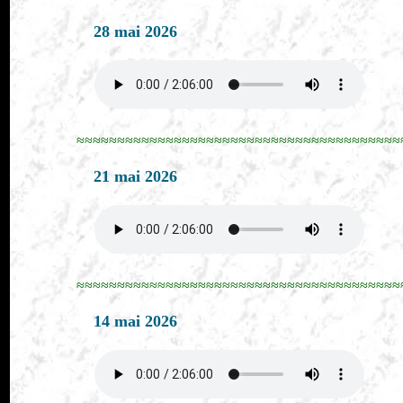
28 mai 2026
≈≈≈≈≈≈≈≈≈≈≈≈≈≈≈≈≈≈≈≈≈≈≈≈≈≈≈≈≈≈≈≈≈≈≈≈≈≈≈≈
21 mai 2026
≈≈≈≈≈≈≈≈≈≈≈≈≈≈≈≈≈≈≈≈≈≈≈≈≈≈≈≈≈≈≈≈≈≈≈≈≈≈≈≈
14 mai 2026