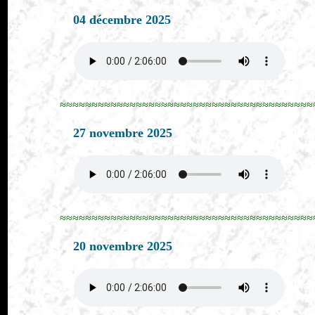
04 décembre 2025
≈≈≈≈≈≈≈≈≈≈≈≈≈≈≈≈≈≈≈≈≈≈≈≈≈≈≈≈≈≈≈≈≈≈≈≈≈≈≈≈
27 novembre 2025
≈≈≈≈≈≈≈≈≈≈≈≈≈≈≈≈≈≈≈≈≈≈≈≈≈≈≈≈≈≈≈≈≈≈≈≈≈≈≈≈
20 novembre 2025