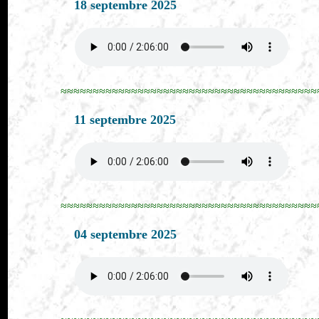
18 septembre 2025
≈≈≈≈≈≈≈≈≈≈≈≈≈≈≈≈≈≈≈≈≈≈≈≈≈≈≈≈≈≈≈≈≈≈≈≈≈≈≈≈
11 septembre 2025
≈≈≈≈≈≈≈≈≈≈≈≈≈≈≈≈≈≈≈≈≈≈≈≈≈≈≈≈≈≈≈≈≈≈≈≈≈≈≈≈
04 septembre 2025