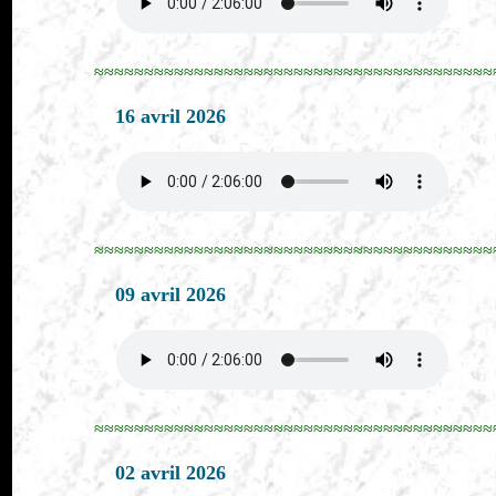
≈≈≈≈≈≈≈≈≈≈≈≈≈≈≈≈≈≈≈≈≈≈≈≈≈≈≈≈≈≈≈≈≈≈≈≈≈≈≈≈
16 avril 2026
≈≈≈≈≈≈≈≈≈≈≈≈≈≈≈≈≈≈≈≈≈≈≈≈≈≈≈≈≈≈≈≈≈≈≈≈≈≈≈≈
09 avril 2026
≈≈≈≈≈≈≈≈≈≈≈≈≈≈≈≈≈≈≈≈≈≈≈≈≈≈≈≈≈≈≈≈≈≈≈≈≈≈≈≈
02 avril 2026