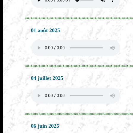
≈≈≈≈≈≈≈≈≈≈≈≈≈≈≈≈≈≈≈≈≈≈≈≈≈≈≈≈≈≈≈≈≈≈≈≈≈≈≈≈
01 août 2025
≈≈≈≈≈≈≈≈≈≈≈≈≈≈≈≈≈≈≈≈≈≈≈≈≈≈≈≈≈≈≈≈≈≈≈≈≈≈≈≈
04 juillet 2025
≈≈≈≈≈≈≈≈≈≈≈≈≈≈≈≈≈≈≈≈≈≈≈≈≈≈≈≈≈≈≈≈≈≈≈≈≈≈≈≈
06 juin 2025