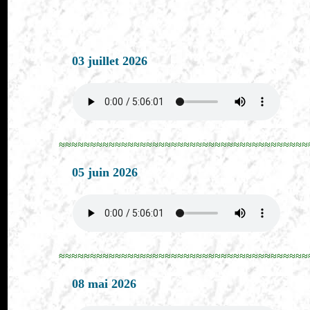
03 juillet 2026
≈≈≈≈≈≈≈≈≈≈≈≈≈≈≈≈≈≈≈≈≈≈≈≈≈≈≈≈≈≈≈≈≈≈≈≈≈≈≈≈
05 juin 2026
≈≈≈≈≈≈≈≈≈≈≈≈≈≈≈≈≈≈≈≈≈≈≈≈≈≈≈≈≈≈≈≈≈≈≈≈≈≈≈≈
08 mai 2026