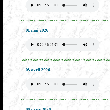
≈≈≈≈≈≈≈≈≈≈≈≈≈≈≈≈≈≈≈≈≈≈≈≈≈≈≈≈≈≈≈≈≈≈≈≈≈≈≈≈
01 mai 2026
≈≈≈≈≈≈≈≈≈≈≈≈≈≈≈≈≈≈≈≈≈≈≈≈≈≈≈≈≈≈≈≈≈≈≈≈≈≈≈≈
03 avril 2026
≈≈≈≈≈≈≈≈≈≈≈≈≈≈≈≈≈≈≈≈≈≈≈≈≈≈≈≈≈≈≈≈≈≈≈≈≈≈≈≈
06 mars 2026