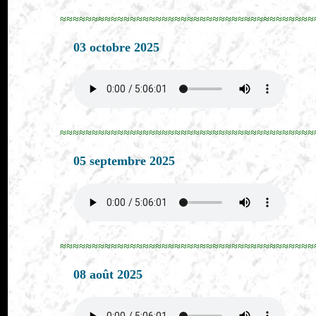
≈≈≈≈≈≈≈≈≈≈≈≈≈≈≈≈≈≈≈≈≈≈≈≈≈≈≈≈≈≈≈≈≈≈≈≈≈≈≈≈
03 octobre 2025
≈≈≈≈≈≈≈≈≈≈≈≈≈≈≈≈≈≈≈≈≈≈≈≈≈≈≈≈≈≈≈≈≈≈≈≈≈≈≈≈
05 septembre 2025
≈≈≈≈≈≈≈≈≈≈≈≈≈≈≈≈≈≈≈≈≈≈≈≈≈≈≈≈≈≈≈≈≈≈≈≈≈≈≈≈
08 août 2025