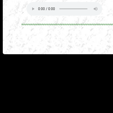
≈≈≈≈≈≈≈≈≈≈≈≈≈≈≈≈≈≈≈≈≈≈≈≈≈≈≈≈≈≈≈≈≈≈≈≈≈≈≈≈