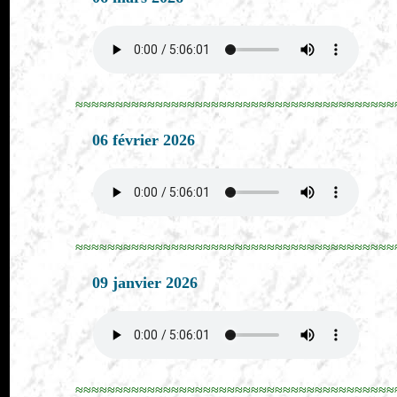
≈≈≈≈≈≈≈≈≈≈≈≈≈≈≈≈≈≈≈≈≈≈≈≈≈≈≈≈≈≈≈≈≈≈≈≈≈≈≈≈
06 février 2026
≈≈≈≈≈≈≈≈≈≈≈≈≈≈≈≈≈≈≈≈≈≈≈≈≈≈≈≈≈≈≈≈≈≈≈≈≈≈≈≈
09 janvier 2026
≈≈≈≈≈≈≈≈≈≈≈≈≈≈≈≈≈≈≈≈≈≈≈≈≈≈≈≈≈≈≈≈≈≈≈≈≈≈≈≈