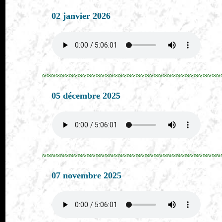
02 janvier 2026
≈≈≈≈≈≈≈≈≈≈≈≈≈≈≈≈≈≈≈≈≈≈≈≈≈≈≈≈≈≈≈≈≈≈≈≈≈≈≈≈
05 décembre 2025
≈≈≈≈≈≈≈≈≈≈≈≈≈≈≈≈≈≈≈≈≈≈≈≈≈≈≈≈≈≈≈≈≈≈≈≈≈≈≈≈
07 novembre 2025