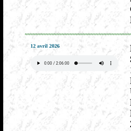
≈≈≈≈≈≈≈≈≈≈≈≈≈≈≈≈≈≈≈≈≈≈≈≈≈≈≈≈≈≈≈≈≈≈≈≈≈≈≈≈
12 avril 2026