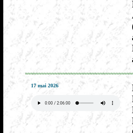
≈≈≈≈≈≈≈≈≈≈≈≈≈≈≈≈≈≈≈≈≈≈≈≈≈≈≈≈≈≈≈≈≈≈≈≈≈≈≈≈
17 mai 2026