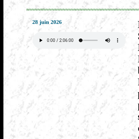
≈≈≈≈≈≈≈≈≈≈≈≈≈≈≈≈≈≈≈≈≈≈≈≈≈≈≈≈≈≈≈≈≈≈≈≈≈≈≈≈
28 juin 2026