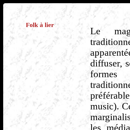
Folk à lier
Le mag
traditio
apparent
diffuser, 
formes 
traditio
préférabl
music). C
marginali
les média