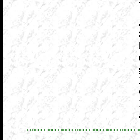
≈≈≈≈≈≈≈≈≈≈≈≈≈≈≈≈≈≈≈≈≈≈≈≈≈≈≈≈≈≈≈≈≈≈≈≈≈≈≈≈