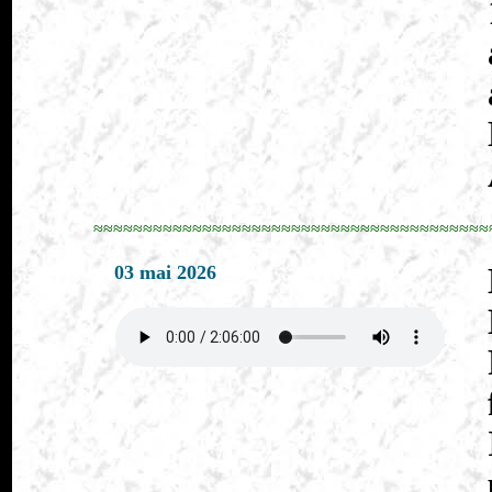
≈≈≈≈≈≈≈≈≈≈≈≈≈≈≈≈≈≈≈≈≈≈≈≈≈≈≈≈≈≈≈≈≈≈≈≈≈≈≈≈
03 mai 2026