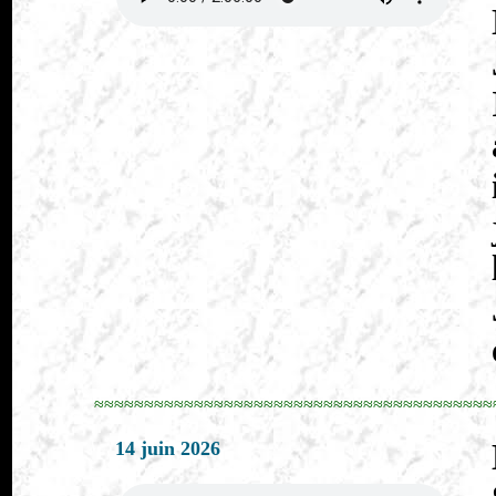
≈≈≈≈≈≈≈≈≈≈≈≈≈≈≈≈≈≈≈≈≈≈≈≈≈≈≈≈≈≈≈≈≈≈≈≈≈≈≈≈
14 juin 2026