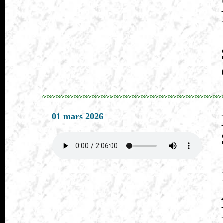
≈≈≈≈≈≈≈≈≈≈≈≈≈≈≈≈≈≈≈≈≈≈≈≈≈≈≈≈≈≈≈≈≈≈≈≈≈≈≈≈
01 mars 2026