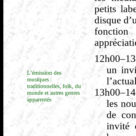
petits lab
disque d’
fonction
appréciati
12h00–13
un inv
L’émission des
l’actua
musiques :
traditionnelles, folk, du
13h00–14
monde et autres genres
apparentés
les no
de con
invité