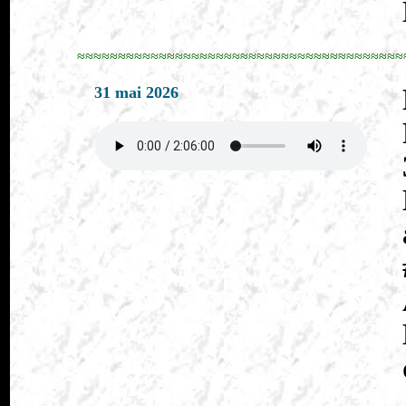
≈≈≈≈≈≈≈≈≈≈≈≈≈≈≈≈≈≈≈≈≈≈≈≈≈≈≈≈≈≈≈≈≈≈≈≈≈≈≈≈
31 mai 2026