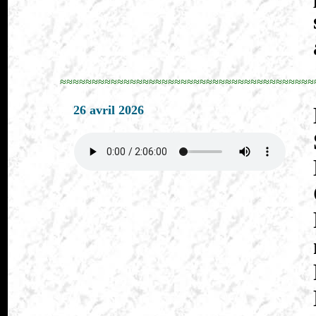
≈≈≈≈≈≈≈≈≈≈≈≈≈≈≈≈≈≈≈≈≈≈≈≈≈≈≈≈≈≈≈≈≈≈≈≈≈≈≈≈
26 avril 2026