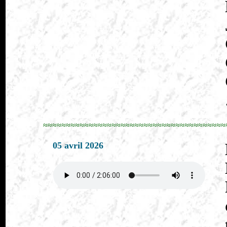
≈≈≈≈≈≈≈≈≈≈≈≈≈≈≈≈≈≈≈≈≈≈≈≈≈≈≈≈≈≈≈≈≈≈≈≈≈≈≈≈
05 avril 2026