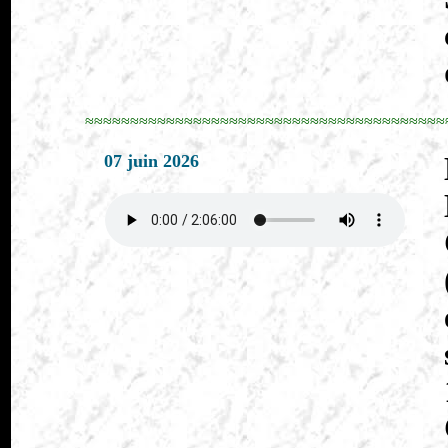
≈≈≈≈≈≈≈≈≈≈≈≈≈≈≈≈≈≈≈≈≈≈≈≈≈≈≈≈≈≈≈≈≈≈≈≈≈≈≈≈
07 juin 2026