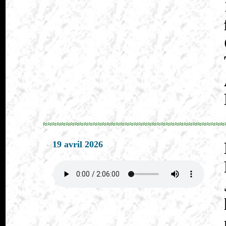
≈≈≈≈≈≈≈≈≈≈≈≈≈≈≈≈≈≈≈≈≈≈≈≈≈≈≈≈≈≈≈≈≈≈≈≈≈≈≈≈
19 avril 2026