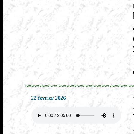
≈≈≈≈≈≈≈≈≈≈≈≈≈≈≈≈≈≈≈≈≈≈≈≈≈≈≈≈≈≈≈≈≈≈≈≈≈≈≈≈
22 février 2026