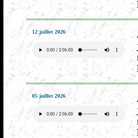
≈≈≈≈≈≈≈≈≈≈≈≈≈≈≈≈≈≈≈≈≈≈≈≈≈≈≈≈≈≈≈≈≈≈≈≈≈≈≈≈
12 juillet 2026
≈≈≈≈≈≈≈≈≈≈≈≈≈≈≈≈≈≈≈≈≈≈≈≈≈≈≈≈≈≈≈≈≈≈≈≈≈≈≈≈
05 juillet 2026