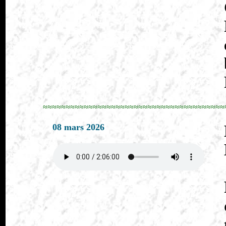
≈≈≈≈≈≈≈≈≈≈≈≈≈≈≈≈≈≈≈≈≈≈≈≈≈≈≈≈≈≈≈≈≈≈≈≈≈≈≈≈
08 mars 2026