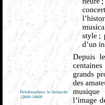
heure
concer
l’hist
musica
style ;
d’un in
Depuis l
centaines 
grands pr
des amate
musique 
Hebdomadaire, le dimanche
12h00-14h00
l’image d