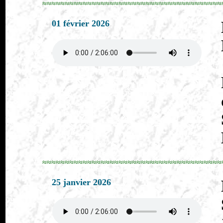
≈≈≈≈≈≈≈≈≈≈≈≈≈≈≈≈≈≈≈≈≈≈≈≈≈≈≈≈≈≈≈≈≈≈≈≈≈≈≈≈
01 février 2026
≈≈≈≈≈≈≈≈≈≈≈≈≈≈≈≈≈≈≈≈≈≈≈≈≈≈≈≈≈≈≈≈≈≈≈≈≈≈≈≈
25 janvier 2026