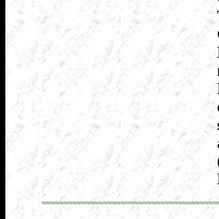
≈≈≈≈≈≈≈≈≈≈≈≈≈≈≈≈≈≈≈≈≈≈≈≈≈≈≈≈≈≈≈≈≈≈≈≈≈≈≈≈