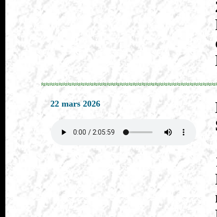
≈≈≈≈≈≈≈≈≈≈≈≈≈≈≈≈≈≈≈≈≈≈≈≈≈≈≈≈≈≈≈≈≈≈≈≈≈≈≈≈
22 mars 2026