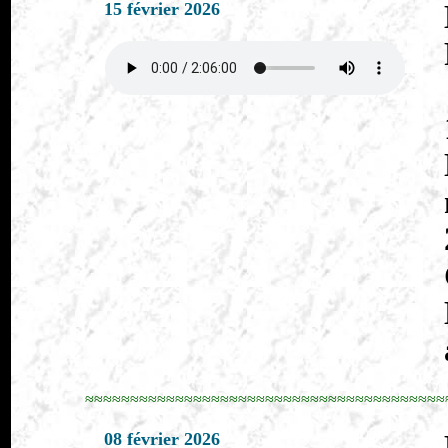
15 février 2026
≈≈≈≈≈≈≈≈≈≈≈≈≈≈≈≈≈≈≈≈≈≈≈≈≈≈≈≈≈≈≈≈≈≈≈≈≈≈≈≈
08 février 2026