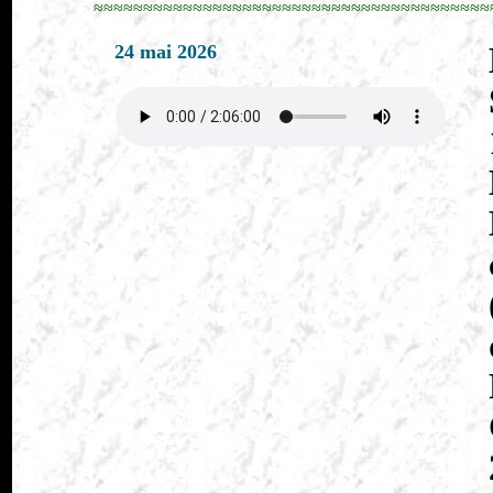
≈≈≈≈≈≈≈≈≈≈≈≈≈≈≈≈≈≈≈≈≈≈≈≈≈≈≈≈≈≈≈≈≈≈≈≈≈≈≈≈
24 mai 2026