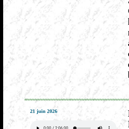
≈≈≈≈≈≈≈≈≈≈≈≈≈≈≈≈≈≈≈≈≈≈≈≈≈≈≈≈≈≈≈≈≈≈≈≈≈≈≈≈
21 juin 2026