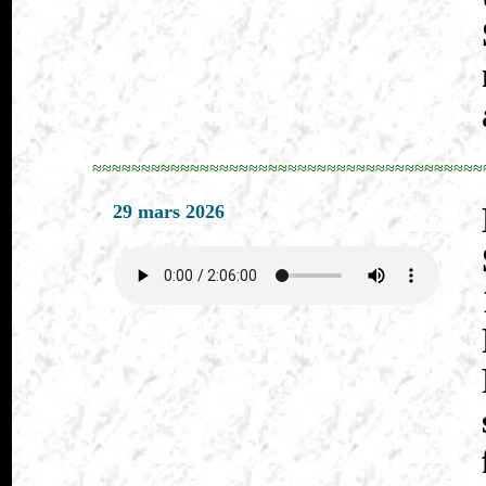
≈≈≈≈≈≈≈≈≈≈≈≈≈≈≈≈≈≈≈≈≈≈≈≈≈≈≈≈≈≈≈≈≈≈≈≈≈≈≈≈
29 mars 2026