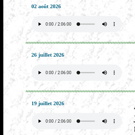
02 août 2026
≈≈≈≈≈≈≈≈≈≈≈≈≈≈≈≈≈≈≈≈≈≈≈≈≈≈≈≈≈≈≈≈≈≈≈≈≈≈≈≈
26 juillet 2026
≈≈≈≈≈≈≈≈≈≈≈≈≈≈≈≈≈≈≈≈≈≈≈≈≈≈≈≈≈≈≈≈≈≈≈≈≈≈≈≈
19 juillet 2026