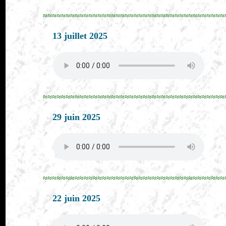
≈≈≈≈≈≈≈≈≈≈≈≈≈≈≈≈≈≈≈≈≈≈≈≈≈≈≈≈≈≈≈≈≈≈≈≈≈≈≈≈
13 juillet 2025
≈≈≈≈≈≈≈≈≈≈≈≈≈≈≈≈≈≈≈≈≈≈≈≈≈≈≈≈≈≈≈≈≈≈≈≈≈≈≈≈
29 juin 2025
≈≈≈≈≈≈≈≈≈≈≈≈≈≈≈≈≈≈≈≈≈≈≈≈≈≈≈≈≈≈≈≈≈≈≈≈≈≈≈≈
22 juin 2025