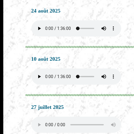
24 août 2025
≈≈≈≈≈≈≈≈≈≈≈≈≈≈≈≈≈≈≈≈≈≈≈≈≈≈≈≈≈≈≈≈≈≈≈≈≈≈≈≈
10 août 2025
≈≈≈≈≈≈≈≈≈≈≈≈≈≈≈≈≈≈≈≈≈≈≈≈≈≈≈≈≈≈≈≈≈≈≈≈≈≈≈≈
27 juillet 2025