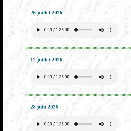
26 juillet 2026
≈≈≈≈≈≈≈≈≈≈≈≈≈≈≈≈≈≈≈≈≈≈≈≈≈≈≈≈≈≈≈≈≈≈≈≈≈≈≈≈
12 juillet 2026
≈≈≈≈≈≈≈≈≈≈≈≈≈≈≈≈≈≈≈≈≈≈≈≈≈≈≈≈≈≈≈≈≈≈≈≈≈≈≈≈
28 juin 2026