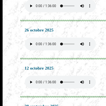
≈≈≈≈≈≈≈≈≈≈≈≈≈≈≈≈≈≈≈≈≈≈≈≈≈≈≈≈≈≈≈≈≈≈≈≈≈≈≈≈
26 octobre 2025
≈≈≈≈≈≈≈≈≈≈≈≈≈≈≈≈≈≈≈≈≈≈≈≈≈≈≈≈≈≈≈≈≈≈≈≈≈≈≈≈
12 octobre 2025
≈≈≈≈≈≈≈≈≈≈≈≈≈≈≈≈≈≈≈≈≈≈≈≈≈≈≈≈≈≈≈≈≈≈≈≈≈≈≈≈