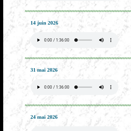
≈≈≈≈≈≈≈≈≈≈≈≈≈≈≈≈≈≈≈≈≈≈≈≈≈≈≈≈≈≈≈≈≈≈≈≈≈≈≈≈
14 juin 2026
≈≈≈≈≈≈≈≈≈≈≈≈≈≈≈≈≈≈≈≈≈≈≈≈≈≈≈≈≈≈≈≈≈≈≈≈≈≈≈≈
31 mai 2026
≈≈≈≈≈≈≈≈≈≈≈≈≈≈≈≈≈≈≈≈≈≈≈≈≈≈≈≈≈≈≈≈≈≈≈≈≈≈≈≈
24 mai 2026