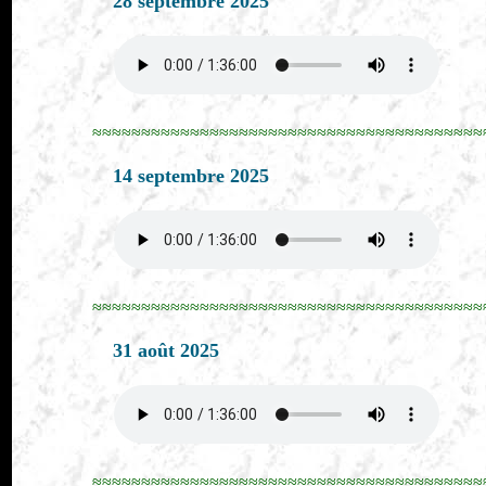
28 septembre 2025
≈≈≈≈≈≈≈≈≈≈≈≈≈≈≈≈≈≈≈≈≈≈≈≈≈≈≈≈≈≈≈≈≈≈≈≈≈≈≈≈
14 septembre 2025
≈≈≈≈≈≈≈≈≈≈≈≈≈≈≈≈≈≈≈≈≈≈≈≈≈≈≈≈≈≈≈≈≈≈≈≈≈≈≈≈
31 août 2025
≈≈≈≈≈≈≈≈≈≈≈≈≈≈≈≈≈≈≈≈≈≈≈≈≈≈≈≈≈≈≈≈≈≈≈≈≈≈≈≈