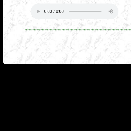
≈≈≈≈≈≈≈≈≈≈≈≈≈≈≈≈≈≈≈≈≈≈≈≈≈≈≈≈≈≈≈≈≈≈≈≈≈≈≈≈