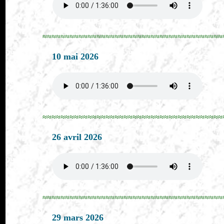
≈≈≈≈≈≈≈≈≈≈≈≈≈≈≈≈≈≈≈≈≈≈≈≈≈≈≈≈≈≈≈≈≈≈≈≈≈≈≈≈
10 mai 2026
≈≈≈≈≈≈≈≈≈≈≈≈≈≈≈≈≈≈≈≈≈≈≈≈≈≈≈≈≈≈≈≈≈≈≈≈≈≈≈≈
26 avril 2026
≈≈≈≈≈≈≈≈≈≈≈≈≈≈≈≈≈≈≈≈≈≈≈≈≈≈≈≈≈≈≈≈≈≈≈≈≈≈≈≈
29 mars 2026