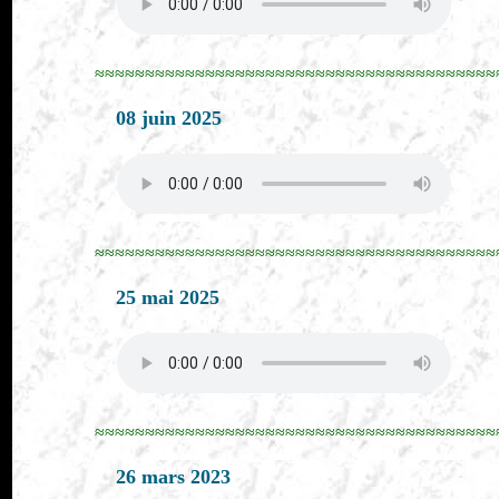
≈≈≈≈≈≈≈≈≈≈≈≈≈≈≈≈≈≈≈≈≈≈≈≈≈≈≈≈≈≈≈≈≈≈≈≈≈≈≈≈
08 juin 2025
≈≈≈≈≈≈≈≈≈≈≈≈≈≈≈≈≈≈≈≈≈≈≈≈≈≈≈≈≈≈≈≈≈≈≈≈≈≈≈≈
25 mai 2025
≈≈≈≈≈≈≈≈≈≈≈≈≈≈≈≈≈≈≈≈≈≈≈≈≈≈≈≈≈≈≈≈≈≈≈≈≈≈≈≈
26 mars 2023