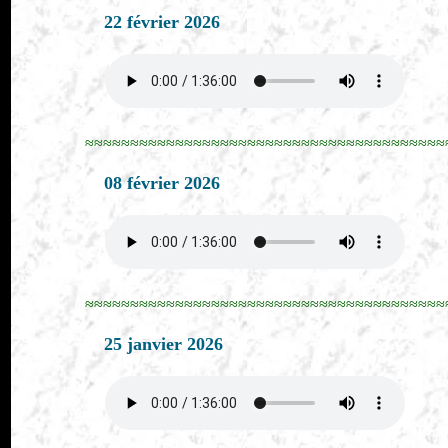
22 février 2026
≈≈≈≈≈≈≈≈≈≈≈≈≈≈≈≈≈≈≈≈≈≈≈≈≈≈≈≈≈≈≈≈≈≈≈≈≈≈≈≈
08 février 2026
≈≈≈≈≈≈≈≈≈≈≈≈≈≈≈≈≈≈≈≈≈≈≈≈≈≈≈≈≈≈≈≈≈≈≈≈≈≈≈≈
25 janvier 2026