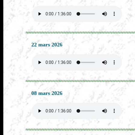
≈≈≈≈≈≈≈≈≈≈≈≈≈≈≈≈≈≈≈≈≈≈≈≈≈≈≈≈≈≈≈≈≈≈≈≈≈≈≈≈
22 mars 2026
≈≈≈≈≈≈≈≈≈≈≈≈≈≈≈≈≈≈≈≈≈≈≈≈≈≈≈≈≈≈≈≈≈≈≈≈≈≈≈≈
08 mars 2026
≈≈≈≈≈≈≈≈≈≈≈≈≈≈≈≈≈≈≈≈≈≈≈≈≈≈≈≈≈≈≈≈≈≈≈≈≈≈≈≈