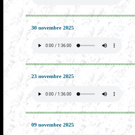
≈≈≈≈≈≈≈≈≈≈≈≈≈≈≈≈≈≈≈≈≈≈≈≈≈≈≈≈≈≈≈≈≈≈≈≈≈≈≈≈
30 novembre 2025
≈≈≈≈≈≈≈≈≈≈≈≈≈≈≈≈≈≈≈≈≈≈≈≈≈≈≈≈≈≈≈≈≈≈≈≈≈≈≈≈
23 novembre 2025
≈≈≈≈≈≈≈≈≈≈≈≈≈≈≈≈≈≈≈≈≈≈≈≈≈≈≈≈≈≈≈≈≈≈≈≈≈≈≈≈
09 novembre 2025