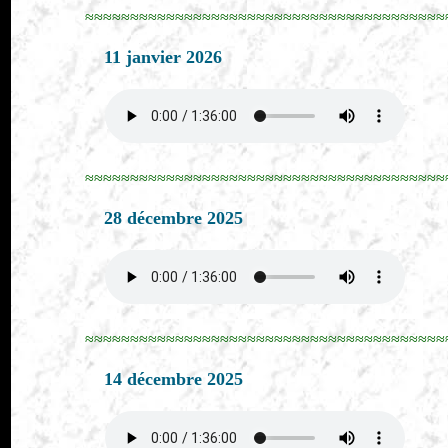
≈≈≈≈≈≈≈≈≈≈≈≈≈≈≈≈≈≈≈≈≈≈≈≈≈≈≈≈≈≈≈≈≈≈≈≈≈≈≈≈
11 janvier 2026
≈≈≈≈≈≈≈≈≈≈≈≈≈≈≈≈≈≈≈≈≈≈≈≈≈≈≈≈≈≈≈≈≈≈≈≈≈≈≈≈
28 décembre 2025
≈≈≈≈≈≈≈≈≈≈≈≈≈≈≈≈≈≈≈≈≈≈≈≈≈≈≈≈≈≈≈≈≈≈≈≈≈≈≈≈
14 décembre 2025