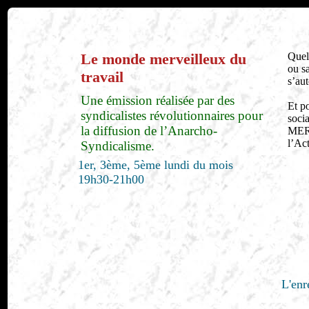
Le monde merveilleux du
Quel
ou sa
travail
s’aut
Une émission réalisée par des
Et po
syndicalistes révolutionnaires pour
soci
la diffusion de l’Anarcho-
MERC
l’Ac
Syndicalisme.
1er, 3ème, 5ème lundi du mois
19h30-21h00
L'enr