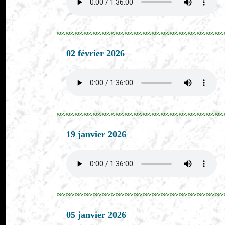
≈≈≈≈≈≈≈≈≈≈≈≈≈≈≈≈≈≈≈≈≈≈≈≈≈≈≈≈≈≈≈≈≈≈≈≈≈
02 février 2026
≈≈≈≈≈≈≈≈≈≈≈≈≈≈≈≈≈≈≈≈≈≈≈≈≈≈≈≈≈≈≈≈≈≈≈≈≈
19 janvier 2026
≈≈≈≈≈≈≈≈≈≈≈≈≈≈≈≈≈≈≈≈≈≈≈≈≈≈≈≈≈≈≈≈≈≈≈≈≈
05 janvier 2026