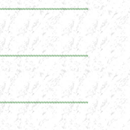
≈≈≈≈≈≈≈≈≈≈≈≈≈≈≈≈≈≈≈≈≈≈≈≈≈≈≈≈≈≈≈≈≈≈
≈≈≈≈≈≈≈≈≈≈≈≈≈≈≈≈≈≈≈≈≈≈≈≈≈≈≈≈≈≈≈≈≈≈
≈≈≈≈≈≈≈≈≈≈≈≈≈≈≈≈≈≈≈≈≈≈≈≈≈≈≈≈≈≈≈≈≈≈