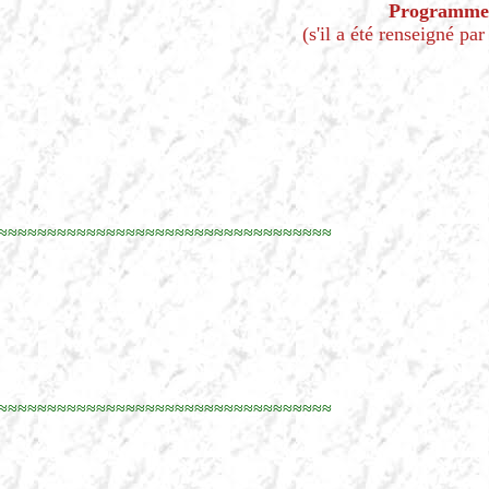
Programme
(s'il a été renseigné par
≈≈≈≈≈≈≈≈≈≈≈≈≈≈≈≈≈≈≈≈≈≈≈≈≈≈≈≈≈≈≈≈≈≈
≈≈≈≈≈≈≈≈≈≈≈≈≈≈≈≈≈≈≈≈≈≈≈≈≈≈≈≈≈≈≈≈≈≈