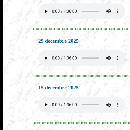
≈≈≈≈≈≈≈≈≈≈≈≈≈≈≈≈≈≈≈≈≈≈≈≈≈≈≈≈≈≈≈≈≈≈≈≈≈
29 décembre 2025
≈≈≈≈≈≈≈≈≈≈≈≈≈≈≈≈≈≈≈≈≈≈≈≈≈≈≈≈≈≈≈≈≈≈≈≈≈
15 décembre 2025
≈≈≈≈≈≈≈≈≈≈≈≈≈≈≈≈≈≈≈≈≈≈≈≈≈≈≈≈≈≈≈≈≈≈≈≈≈