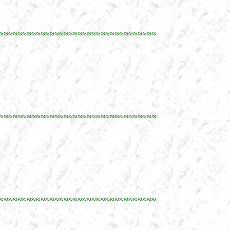
≈≈≈≈≈≈≈≈≈≈≈≈≈≈≈≈≈≈≈≈≈≈≈≈≈≈≈≈≈≈≈≈≈≈
≈≈≈≈≈≈≈≈≈≈≈≈≈≈≈≈≈≈≈≈≈≈≈≈≈≈≈≈≈≈≈≈≈≈
≈≈≈≈≈≈≈≈≈≈≈≈≈≈≈≈≈≈≈≈≈≈≈≈≈≈≈≈≈≈≈≈≈≈