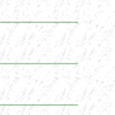
≈≈≈≈≈≈≈≈≈≈≈≈≈≈≈≈≈≈≈≈≈≈≈≈≈≈≈≈≈≈≈≈≈≈
≈≈≈≈≈≈≈≈≈≈≈≈≈≈≈≈≈≈≈≈≈≈≈≈≈≈≈≈≈≈≈≈≈≈
≈≈≈≈≈≈≈≈≈≈≈≈≈≈≈≈≈≈≈≈≈≈≈≈≈≈≈≈≈≈≈≈≈≈