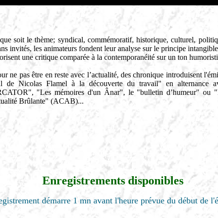
que soit le thème; syndical, commémoratif, historique, culturel, poli
ns invités, les animateurs fondent leur analyse sur le principe intangible 
orisent une critique comparée à la contemporanéité sur un ton humoristi
ur ne pas être en reste avec l’actualité, des chronique introduisent l'ém
al de Nicolas Flamel à la découverte du travail" en alternance
ATOR", "Les mémoires d'un Ânar", le "bulletin d’humeur" ou "l
tualité Brûlante" (ACAB)...
Enregistrements disponibles
egistrement démarre 1 mn avant l'heure prévue du début de l'