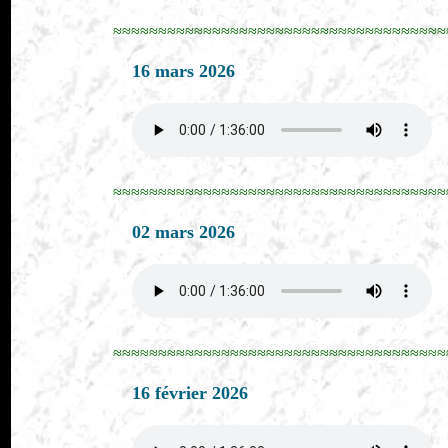
≈≈≈≈≈≈≈≈≈≈≈≈≈≈≈≈≈≈≈≈≈≈≈≈≈≈≈≈≈≈≈≈≈≈≈≈≈
16 mars 2026
≈≈≈≈≈≈≈≈≈≈≈≈≈≈≈≈≈≈≈≈≈≈≈≈≈≈≈≈≈≈≈≈≈≈≈≈≈
02 mars 2026
≈≈≈≈≈≈≈≈≈≈≈≈≈≈≈≈≈≈≈≈≈≈≈≈≈≈≈≈≈≈≈≈≈≈≈≈≈
16 février 2026