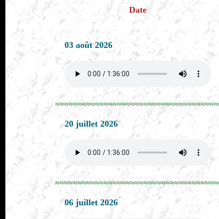
Date
03 août 2026
≈≈≈≈≈≈≈≈≈≈≈≈≈≈≈≈≈≈≈≈≈≈≈≈≈≈≈≈≈≈≈≈≈≈≈≈≈
20 juillet 2026
≈≈≈≈≈≈≈≈≈≈≈≈≈≈≈≈≈≈≈≈≈≈≈≈≈≈≈≈≈≈≈≈≈≈≈≈≈
06 juillet 2026