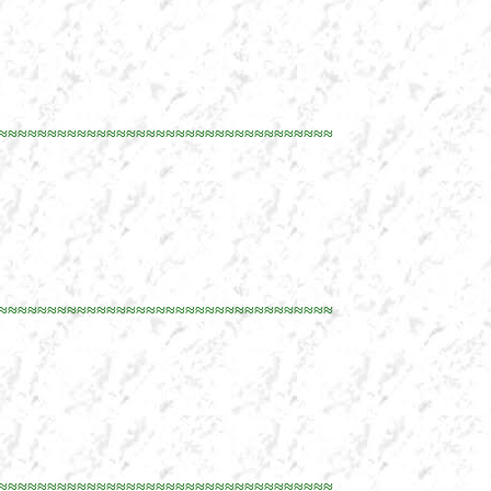
≈≈≈≈≈≈≈≈≈≈≈≈≈≈≈≈≈≈≈≈≈≈≈≈≈≈≈≈≈≈≈≈≈≈
≈≈≈≈≈≈≈≈≈≈≈≈≈≈≈≈≈≈≈≈≈≈≈≈≈≈≈≈≈≈≈≈≈≈
≈≈≈≈≈≈≈≈≈≈≈≈≈≈≈≈≈≈≈≈≈≈≈≈≈≈≈≈≈≈≈≈≈≈