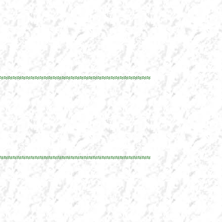
≈≈≈≈≈≈≈≈≈≈≈≈≈≈≈≈≈≈≈≈≈≈≈≈≈≈≈≈≈≈≈≈≈≈
≈≈≈≈≈≈≈≈≈≈≈≈≈≈≈≈≈≈≈≈≈≈≈≈≈≈≈≈≈≈≈≈≈≈