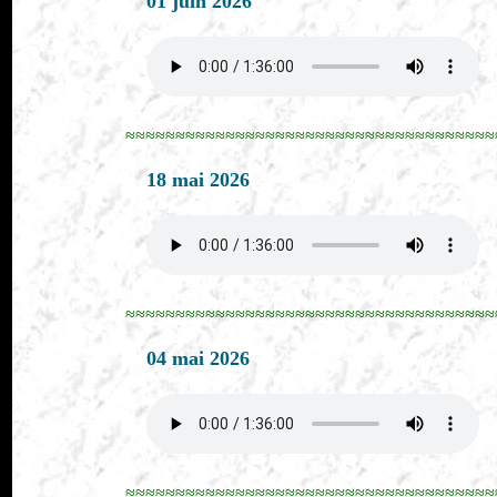
01 juin 2026
≈≈≈≈≈≈≈≈≈≈≈≈≈≈≈≈≈≈≈≈≈≈≈≈≈≈≈≈≈≈≈≈≈≈≈≈≈
18 mai 2026
≈≈≈≈≈≈≈≈≈≈≈≈≈≈≈≈≈≈≈≈≈≈≈≈≈≈≈≈≈≈≈≈≈≈≈≈≈
04 mai 2026
≈≈≈≈≈≈≈≈≈≈≈≈≈≈≈≈≈≈≈≈≈≈≈≈≈≈≈≈≈≈≈≈≈≈≈≈≈