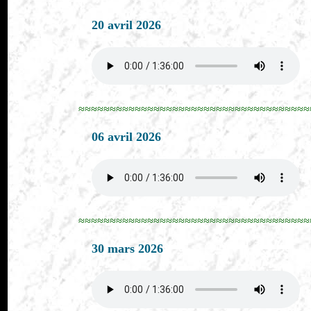
20 avril 2026
≈≈≈≈≈≈≈≈≈≈≈≈≈≈≈≈≈≈≈≈≈≈≈≈≈≈≈≈≈≈≈≈≈≈≈≈≈
06 avril 2026
≈≈≈≈≈≈≈≈≈≈≈≈≈≈≈≈≈≈≈≈≈≈≈≈≈≈≈≈≈≈≈≈≈≈≈≈≈
30 mars 2026