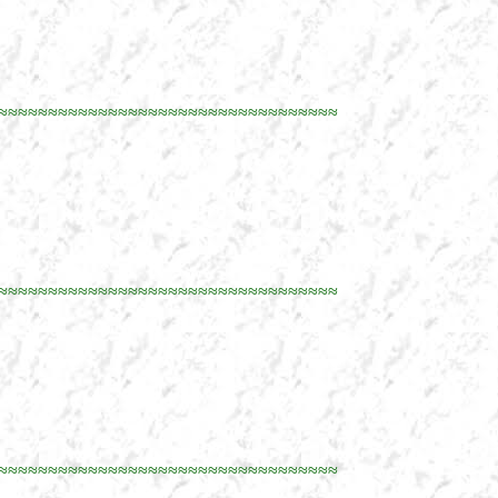
≈≈≈≈≈≈≈≈≈≈≈≈≈≈≈≈≈≈≈≈≈≈≈≈≈≈≈≈≈≈≈≈≈≈
≈≈≈≈≈≈≈≈≈≈≈≈≈≈≈≈≈≈≈≈≈≈≈≈≈≈≈≈≈≈≈≈≈≈
≈≈≈≈≈≈≈≈≈≈≈≈≈≈≈≈≈≈≈≈≈≈≈≈≈≈≈≈≈≈≈≈≈≈