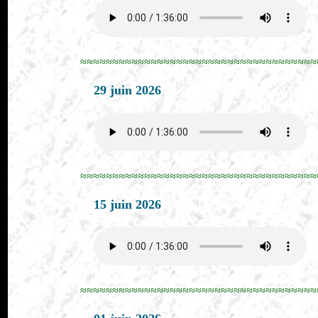
≈≈≈≈≈≈≈≈≈≈≈≈≈≈≈≈≈≈≈≈≈≈≈≈≈≈≈≈≈≈≈≈≈≈≈≈≈
29 juin 2026
≈≈≈≈≈≈≈≈≈≈≈≈≈≈≈≈≈≈≈≈≈≈≈≈≈≈≈≈≈≈≈≈≈≈≈≈≈
15 juin 2026
≈≈≈≈≈≈≈≈≈≈≈≈≈≈≈≈≈≈≈≈≈≈≈≈≈≈≈≈≈≈≈≈≈≈≈≈≈